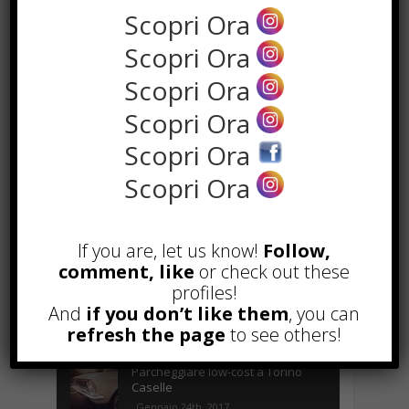
Scopri Ora
Scopri Ora
Scopri Ora
Scopri Ora
Scopri Ora
Scopri Ora
POPOLARI
Alcuni trucchi per avere un blog di
successo
If you are, let us know!
Follow,
Novembre 22nd, 2016
comment, like
or check out these
profiles!
Comprare visite YouTube: i 5
And
if you don’t like them
, you can
vantaggi TOP!
refresh the page
to see others!
Novembre 2nd, 2017
Parcheggiare low-cost a Torino
Caselle
Gennaio 24th, 2017