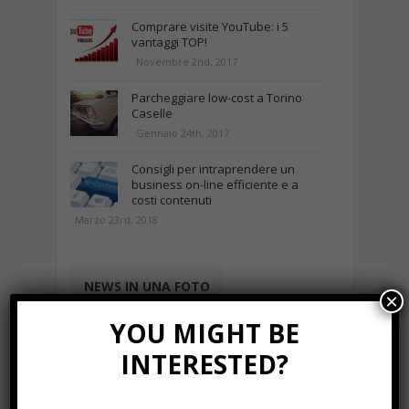
Comprare visite YouTube: i 5
vantaggi TOP!
Novembre 2nd, 2017
Parcheggiare low-cost a Torino
Caselle
Gennaio 24th, 2017
Consigli per intraprendere un
business on-line efficiente e a
costi contenuti
Marzo 23rd, 2018
NEWS IN UNA FOTO
×
YOU MIGHT BE
INTERESTED?