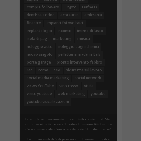
compra followers
Crypto
Dafne D
dentista Torino
ecotaurus
emicrania
finestre
impianti fotovoltaici
implantologia
incontri
intimo di lusso
isola di pag
marketing
musica
noleggio auto
noleggio bagni chimici
nuovo singolo
pelletteria made in Italy
porte garage
pronto intervento fabbro
rap
roma
seo
sicurezza sul lavoro
social media marketing
social network
views YouTube
vino rosso
visite
visite youtube
web marketing
youtube
youtube visualizzazioni
Eccetto dove diversamente indicato, tutti i contenuti di Steb
sono rilasciati sotto licenza "Creative Commons Attribuzione
- Non commerciale - Non opere derivate 3.0 Italia License".
Tutti i contenuti di Steb possono quindi essere utilizzati a