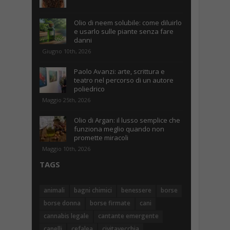
Olio di neem solubile: come diluirlo
e usarlo sulle piante senza fare
danni
Giugno 10th, 2026
Paolo Avanzi: arte, scrittura e
teatro nel percorso di un autore
poliedrico
Maggio 25th, 2026
Olio di Argan: il lusso semplice che
funziona meglio quando non
promette miracoli
Maggio 10th, 2026
TAGS
animali
bagni chimici
benessere
borse
borse donna
borse firmate
cani
cannabis legale
cantante emergente
capelli
cefalea
civitavecchia