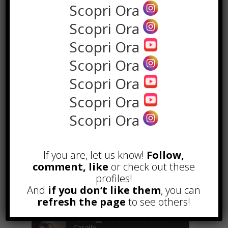
Scopri Ora
Scopri Ora
Scopri Ora
Scopri Ora
Scopri Ora
Scopri Ora
POPOLARI
Scopri Ora
Alcuni trucchi per avere un blog di
successo
If you are, let us know!
Follow,
Novembre 22nd, 2016
comment, like
or check out these
profiles!
Comprare visite YouTube: i 5
And
if you don’t like them
vantaggi TOP!
, you can
refresh the page
Novembre 2nd, 2017
to see others!
Parcheggiare low-cost a Torino
Caselle