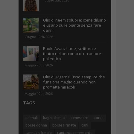
Luglio 5th, 2026
Olio di neem solubile: come diluirlo
e usarlo sulle piante senza fare
danni
Giugno 10th, 2026
Paolo Avanzi: arte, scrittura e
teatro nel percorso di un autore
poliedrico
Maggio 25th, 2026
Olio di Argan: il lusso semplice che
funziona meglio quando non
promette miracoli
Maggio 10th, 2026
TAGS
animali
bagni chimici
benessere
borse
borse donna
borse firmate
cani
cannabis legale
cantante emergente