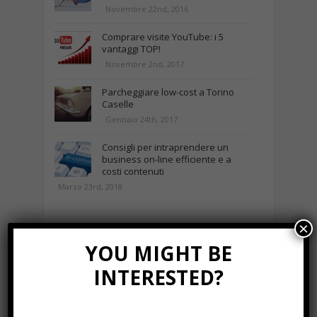
Novembre 22nd, 2016
Comprare visite YouTube: i 5
vantaggi TOP!
Novembre 2nd, 2017
Parcheggiare low-cost a Torino
Caselle
Gennaio 24th, 2017
Consigli per intraprendere un
business on-line efficiente e a
costi contenuti
Marzo 23rd, 2018
×
NEWS IN UNA FOTO
YOU MIGHT BE
INTERESTED?