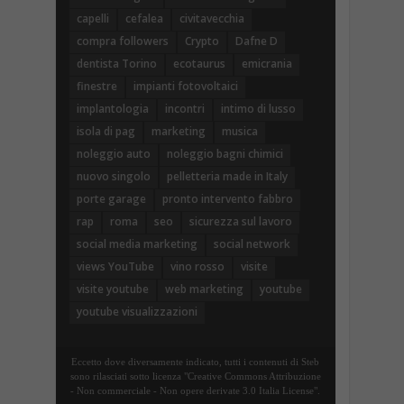
capelli
cefalea
civitavecchia
compra followers
Crypto
Dafne D
dentista Torino
ecotaurus
emicrania
finestre
impianti fotovoltaici
implantologia
incontri
intimo di lusso
isola di pag
marketing
musica
noleggio auto
noleggio bagni chimici
nuovo singolo
pelletteria made in Italy
porte garage
pronto intervento fabbro
rap
roma
seo
sicurezza sul lavoro
social media marketing
social network
views YouTube
vino rosso
visite
visite youtube
web marketing
youtube
youtube visualizzazioni
Eccetto dove diversamente indicato, tutti i contenuti di Steb
sono rilasciati sotto licenza "Creative Commons Attribuzione
- Non commerciale - Non opere derivate 3.0 Italia License".