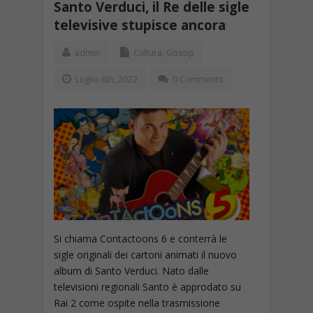
Santo Verduci, il Re delle sigle
televisive stupisce ancora
admin
Cultura
,
Gossip
Luglio 6th, 2022
0 Comments
Si chiama Contactoons 6 e conterrà le
sigle originali dei cartoni animati il nuovo
album di Santo Verduci. Nato dalle
televisioni regionali Santo è approdato su
Rai 2 come ospite nella trasmissione