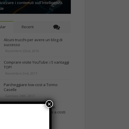
icizzare i contenuti sull’Intelligenza
ale
lar
Recent
Alcuni trucchi per avere un blog di
successo
Novembre 22nd, 2016
Comprare visite YouTube: i 5 vantaggi
TOP!
Novembre 2nd, 2017
Parcheggiare low-cost a Torino
Caselle
Gennaio 24th, 2017
×
Consigli per intraprendere un
business on-line efficiente e a costi
contenuti
rd, 2018