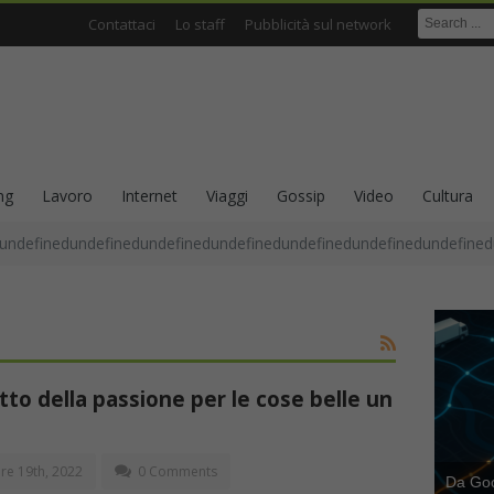
Contattaci
Lo staff
Pubblicità sul network
ng
Lavoro
Internet
Viaggi
Gossip
Video
Cultura
undefinedundefinedundefinedundefinedundefinedundefinedundefined
tto della passione per le cose belle un
e 19th, 2022
0 Comments
Da Goog