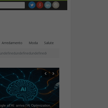
Arredamento
Moda
Salute
undefinedundefinedundefinedundefinedundefinedundefinedundefined
le all’AI: arriva l’AI Optimization,