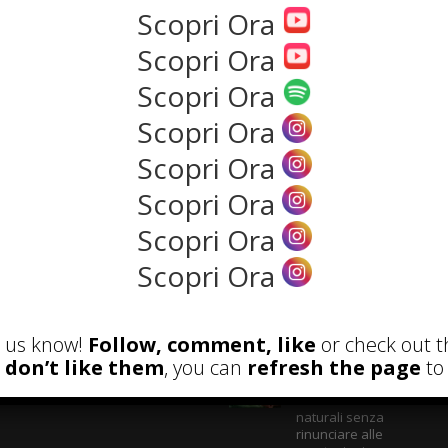
Scopri Ora
Scopri Ora
NEWS
Scopri Ora
Scopri Ora
Scopri Ora
Scopri Ora
Scopri Ora
Scopri Ora
ECENSIONI
POST ATTUALI
et us know!
Follow, comment, like
or check out t
u don’t like them
, you can
refresh the page
to 
Parete Respira
ecologica: come
costruire con materiali
naturali senza
rinunciare alle