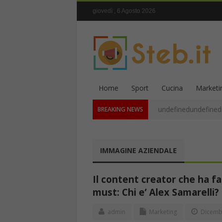
giovedì , 6 Agosto 2026
Home
Sport
Cucina
Marketi
undefinedundefined
BREAKING NEWS
IMMAGINE AZIENDALE
Il content creator che ha fa
must: Chi e’ Alex Samarelli?
admin
Marketing
Dicembr