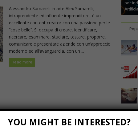
per ind
Alessandro Samarelli in arte Alex Samarelli,
Artifici
intraprendente ed influente imprenditore, è un
eccellente content creator con una passione per le
Popu
“cose belle”. Si occupa di creare, identificare,
ricercare, esaminare, studiare, testare, proporre,
comunicare e presentare aziende con un’approccio
moderno ed all’avanguardia, con un ...
Read more
YOU MIGHT BE INTERESTED?
Marzo 23