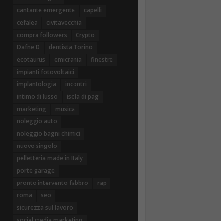
cantante emergente
capelli
cefalea
civitavecchia
compra followers
Crypto
Dafne D
dentista Torino
ecotaurus
emicrania
finestre
impianti fotovoltaici
implantologia
incontri
intimo di lusso
isola di pag
marketing
musica
noleggio auto
noleggio bagni chimici
nuovo singolo
pelletteria made in Italy
porte garage
pronto intervento fabbro
rap
roma
seo
sicurezza sul lavoro
social media marketing