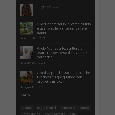
Luglio 5th, 2026
Olio di neem solubile: come diluirlo
e usarlo sulle piante senza fare
danni
Giugno 10th, 2026
Paolo Avanzi: arte, scrittura e
teatro nel percorso di un autore
poliedrico
Maggio 25th, 2026
Olio di Argan: il lusso semplice che
funziona meglio quando non
promette miracoli
Maggio 10th, 2026
TAGS
animali
bagni chimici
benessere
borse
borse donna
borse firmate
cani