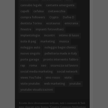
cannabis legale
cantante emergente
capelli
cefalea
civitavecchia
compra followers
Crypto
Dafne D
dentista Torino
ecotaurus
emicrania
finestre
impianti fotovoltaici
implantologia
incontri
intimo di lusso
isola di pag
marketing
musica
noleggio auto
noleggio bagni chimici
nuovo singolo
pelletteria made in Italy
porte garage
pronto intervento fabbro
rap
roma
seo
sicurezza sul lavoro
social media marketing
social network
views YouTube
vino rosso
visite
visite youtube
web marketing
youtube
youtube visualizzazioni
Eccetto dove diversamente indicato, tutti i contenuti di Steb
sono rilasciati sotto licenza "Creative Commons Attribuzione