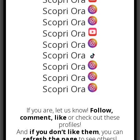
Scopri Ora
Scopri Ora
Scopri Ora
Scopri Ora
Scopri Ora
Scopri Ora
Scopri Ora
POPOLARI
Scopri Ora
Alcuni trucchi per avere un blog di
successo
Novembre 22nd, 2016
If you are, let us know!
Follow,
comment, like
or check out these
Comprare visite YouTube: i 5
profiles!
vantaggi TOP!
And
if you don’t like them
, you can
Novembre 2nd, 2017
refresh the page
to see others!