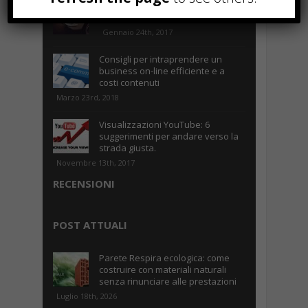
Parcheggiare low-cost a Torino
Caselle
Gennaio 24th, 2017
Consigli per intraprendere un
business on-line efficiente e a
costi contenuti
Marzo 23rd, 2018
Visualizzazioni YouTube: 6
suggerimenti per andare verso la
strada giusta.
Novembre 13th, 2017
RECENSIONI
POST ATTUALI
Parete Respira ecologica: come
costruire con materiali naturali
senza rinunciare alle prestazioni
Luglio 18th, 2026