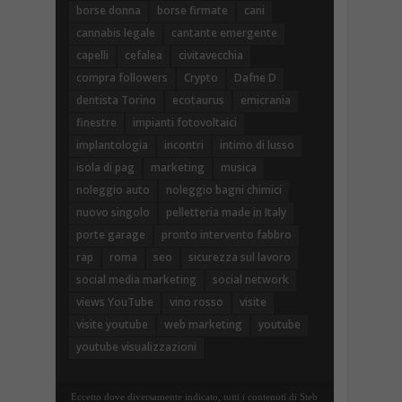
borse donna
borse firmate
cani
cannabis legale
cantante emergente
capelli
cefalea
civitavecchia
compra followers
Crypto
Dafne D
dentista Torino
ecotaurus
emicrania
finestre
impianti fotovoltaici
implantologia
incontri
intimo di lusso
isola di pag
marketing
musica
noleggio auto
noleggio bagni chimici
nuovo singolo
pelletteria made in Italy
porte garage
pronto intervento fabbro
rap
roma
seo
sicurezza sul lavoro
social media marketing
social network
views YouTube
vino rosso
visite
visite youtube
web marketing
youtube
youtube visualizzazioni
Eccetto dove diversamente indicato, tutti i contenuti di Steb