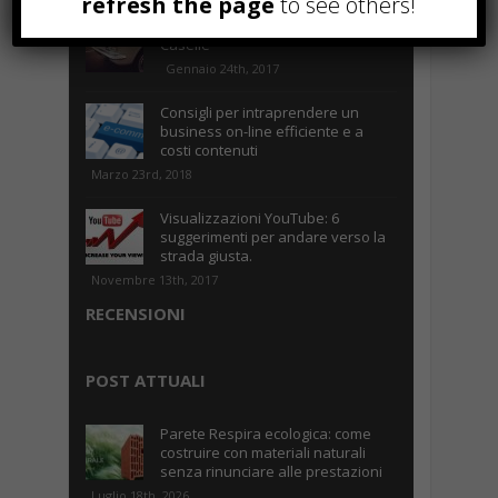
refresh the page
to see others!
Parcheggiare low-cost a Torino
Caselle
Gennaio 24th, 2017
Consigli per intraprendere un
business on-line efficiente e a
costi contenuti
Marzo 23rd, 2018
Visualizzazioni YouTube: 6
suggerimenti per andare verso la
strada giusta.
Novembre 13th, 2017
RECENSIONI
POST ATTUALI
Parete Respira ecologica: come
costruire con materiali naturali
senza rinunciare alle prestazioni
Luglio 18th, 2026