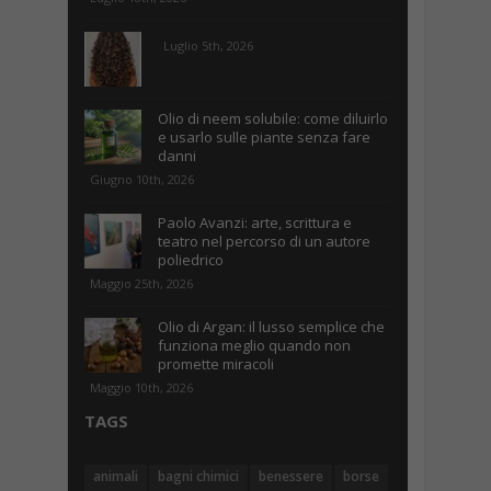
Luglio 5th, 2026
Olio di neem solubile: come diluirlo
e usarlo sulle piante senza fare
danni
Giugno 10th, 2026
Paolo Avanzi: arte, scrittura e
teatro nel percorso di un autore
poliedrico
Maggio 25th, 2026
Olio di Argan: il lusso semplice che
funziona meglio quando non
promette miracoli
Maggio 10th, 2026
TAGS
animali
bagni chimici
benessere
borse