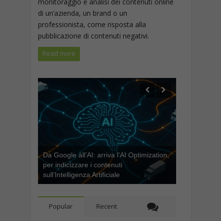
monitoraggio e analisi dei contenuti online
di un’azienda, un brand o un
professionista, come risposta alla
pubblicazione di contenuti negativi.
Read more
Da Google all’AI: arriva l’AI Optimization,
per indicizzare i contenuti
Come Iniziare a Vendere su Amazon: La
sull’Intelligenza Artificiale
Guida Completa per Principianti
Popular
Recent