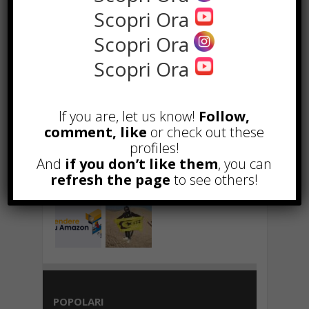
costi contenuti
Scopri Ora
Marzo 23rd, 2018
Scopri Ora
Scopri Ora
NEWS IN UNA FOTO
If you are, let us know!
Follow,
comment, like
or check out these
profiles!
And
if you don’t like them
, you can
refresh the page
to see others!
POPOLARI