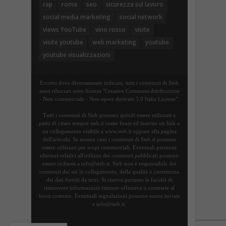
rap
roma
seo
sicurezza sul lavoro
social media marketing
social network
views YouTube
vino rosso
visite
visite youtube
web marketing
youtube
youtube visualizzazioni
Eccetto dove diversamente indicato, tutti i contenuti di Steb
sono rilasciati sotto licenza "Creative Commons Attribuzione
- Non commerciale - Non opere derivate 3.0 Italia License".
Tutti i contenuti di Steb possono quindi essere utilizzati a
patto di citare sempre steb.it come fonte ed inserire un link o
un collegamento visibile a www.steb.it oppure alla pagina
dell'articolo. In nessun caso i contenuti di Steb.it possono
essere utilizzati per scopi commerciali. Eventuali permessi
ulteriori relativi all'utilizzo dei contenuti pubblicati possono
essere richiesti a info@steb.it. Steb non è responsabile dei
contenuti dei siti in collegamento, della qualità o correttezza
dei dati forniti da terzi. Si riserva pertanto la facoltà di
rimuovere informazioni ritenute offensive o contrarie al
buon costume. Eventuali segnalazioni possono essere inviate
a info@steb.it.