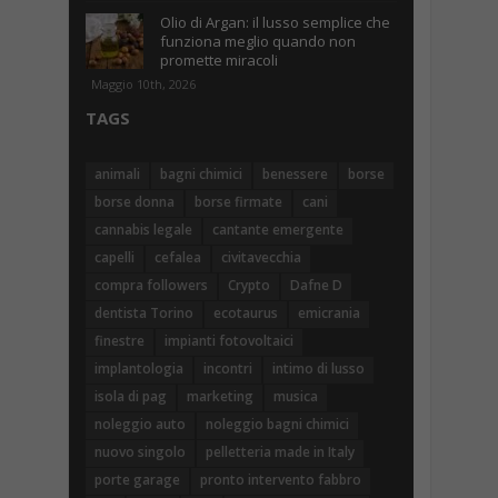
Olio di Argan: il lusso semplice che
funziona meglio quando non
promette miracoli
Maggio 10th, 2026
TAGS
animali
bagni chimici
benessere
borse
borse donna
borse firmate
cani
cannabis legale
cantante emergente
capelli
cefalea
civitavecchia
compra followers
Crypto
Dafne D
dentista Torino
ecotaurus
emicrania
finestre
impianti fotovoltaici
implantologia
incontri
intimo di lusso
isola di pag
marketing
musica
noleggio auto
noleggio bagni chimici
nuovo singolo
pelletteria made in Italy
porte garage
pronto intervento fabbro