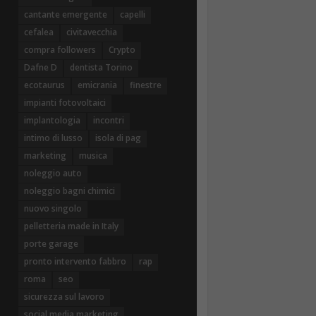
cantante emergente
capelli
cefalea
civitavecchia
compra followers
Crypto
Dafne D
dentista Torino
ecotaurus
emicrania
finestre
impianti fotovoltaici
implantologia
incontri
intimo di lusso
isola di pag
marketing
musica
noleggio auto
noleggio bagni chimici
nuovo singolo
pelletteria made in Italy
porte garage
pronto intervento fabbro
rap
roma
seo
sicurezza sul lavoro
social media marketing