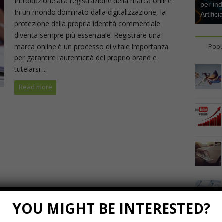
Introduzione alla registrazione della marca online
per ind
In un mondo dominato dalla digitalizzazione, la
Artifici
protezione della propria identità commerciale
diventa sempre più essenziale. Registrare una
marca online è un processo di vitale importanza
Popu
per garantire l’autenticità del proprio brand e
tutelarsi ...
Read more
YOU MIGHT BE INTERESTED?
Marzo 23