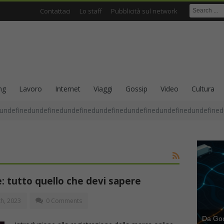
Contattaci
Lo staff
Pubblicità sul network
ng
Lavoro
Internet
Viaggi
Gossip
Video
Cultura
undefinedundefinedundefinedundefinedundefinedundefinedundefined
: tutto quello che devi sapere
h, 2023
0 Comments
Da Goog