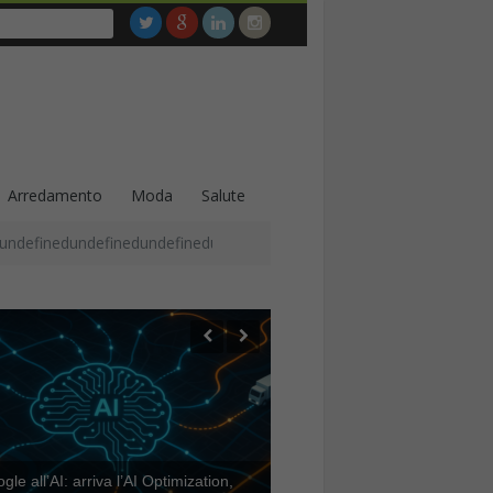
Arredamento
Moda
Salute
undefinedundefinedundefinedundefinedundefinedundefinedundefined
le all’AI: arriva l’AI Optimization,