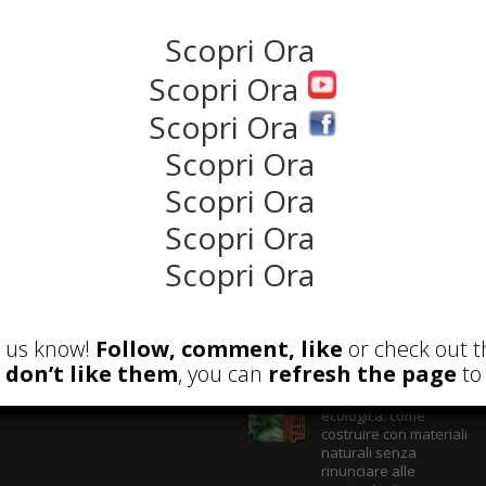
Scopri Ora
NEWS
Scopri Ora
Scopri Ora
Scopri Ora
Scopri Ora
Scopri Ora
Scopri Ora
ECENSIONI
POST ATTUALI
et us know!
Follow, comment, like
or check out t
u don’t like them
, you can
refresh the page
to 
Parete Respira
ecologica: come
costruire con materiali
naturali senza
rinunciare alle