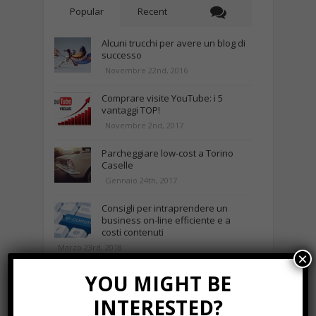
Popular
Recent
Alcuni trucchi per avere un blog di
successo
Novembre 22nd, 2016
Comprare visite YouTube: i 5
vantaggi TOP!
Novembre 2nd, 2017
Parcheggiare low-cost a Torino
Caselle
Gennaio 24th, 2017
Consigli per intraprendere un
business on-line efficiente e a
costi contenuti
Marzo 23rd, 2018
×
YOU MIGHT BE
NEWS IN UNA FOTO
INTERESTED?