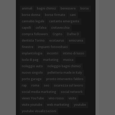
animali
bagni chimici
benessere
borse
borse donna
borse firmate
cani
cannabis legale
cantante emergente
capelli
cefalea
civitavecchia
compra followers
Crypto
Dafne D
dentista Torino
ecotaurus
emicrania
finestre
impianti fotovoltaici
implantologia
incontri
intimo di lusso
isola di pag
marketing
musica
noleggio auto
noleggio bagni chimici
nuovo singolo
pelletteria made in Italy
porte garage
pronto intervento fabbro
rap
roma
seo
sicurezza sul lavoro
social media marketing
social network
views YouTube
vino rosso
visite
visite youtube
web marketing
youtube
youtube visualizzazioni