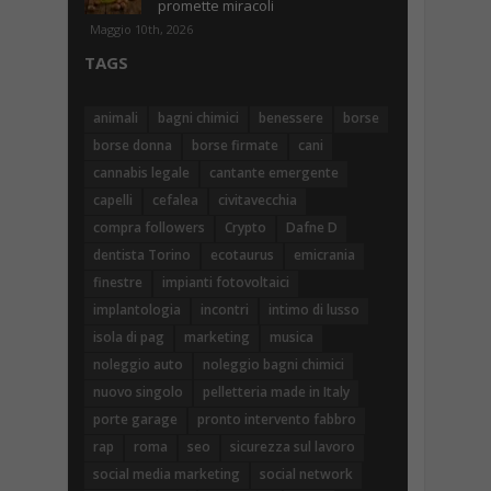
promette miracoli
Maggio 10th, 2026
TAGS
animali
bagni chimici
benessere
borse
borse donna
borse firmate
cani
cannabis legale
cantante emergente
capelli
cefalea
civitavecchia
compra followers
Crypto
Dafne D
dentista Torino
ecotaurus
emicrania
finestre
impianti fotovoltaici
implantologia
incontri
intimo di lusso
isola di pag
marketing
musica
noleggio auto
noleggio bagni chimici
nuovo singolo
pelletteria made in Italy
porte garage
pronto intervento fabbro
rap
roma
seo
sicurezza sul lavoro
social media marketing
social network