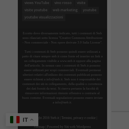
views YouTube
vino rosso
visite
visite youtube
web marketing
youtube
youtube visualizzazioni
Eccetto dove diversamente indicato, tutti i contenuti di Steb
sono rilasciati sotto licenza "Creative Commons Attribuzione
- Non commerciale - Non opere derivate 3.0 Italia License".
Tutti i contenuti di Steb possono quindi essere utilizzati a
patto di citare sempre steb.it come fonte ed inserire un link o
un collegamento visibile a www.steb.it oppure alla pagina
dell'articolo. In nessun caso i contenuti di Steb.it possono
essere utilizzati per scopi commerciali. Eventuali permessi
ulteriori relativi all'utilizzo dei contenuti pubblicati possono
essere richiesti a info@steb.it. Steb non è responsabile dei
contenuti dei siti in collegamento, della qualità o correttezza
dei dati forniti da terzi. Si riserva pertanto la facoltà di
rimuovere informazioni ritenute offensive o contrarie al
buon costume. Eventuali segnalazioni possono essere inviate
a info@steb.it.
Copyright 2016 Steb.it |
Termini, privacy e cookie
|
IT
Sitemap
| Powered by
Siti web Wordpress