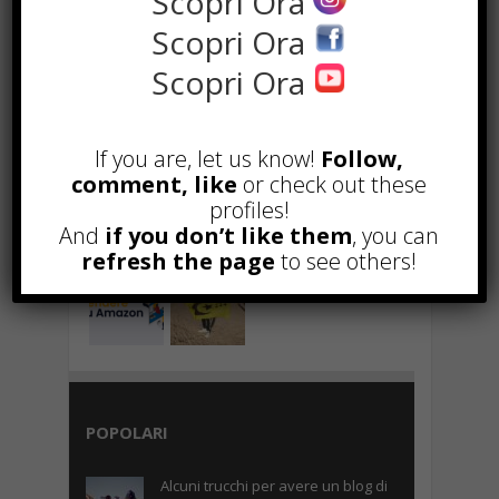
Scopri Ora
Scopri Ora
NEWS IN UNA FOTO
Scopri Ora
If you are, let us know!
Follow,
comment, like
or check out these
profiles!
And
if you don’t like them
, you can
refresh the page
to see others!
POPOLARI
Alcuni trucchi per avere un blog di