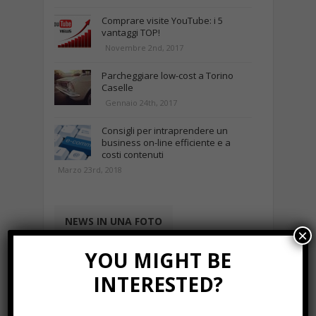
Comprare visite YouTube: i 5
vantaggi TOP!
Novembre 2nd, 2017
Parcheggiare low-cost a Torino
Caselle
Gennaio 24th, 2017
Consigli per intraprendere un
business on-line efficiente e a
costi contenuti
Marzo 23rd, 2018
NEWS IN UNA FOTO
×
YOU MIGHT BE
INTERESTED?