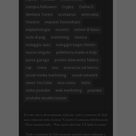
compra followers
Crypto
Dafne D
dentista Torino
ecotaurus
emicrania
finestre
impianti fotovoltaici
implantologia
incontri
intimo di lusso
isola di pag
marketing
musica
noleggio auto
noleggio bagni chimici
nuovo singolo
pelletteria made in Italy
porte garage
pronto intervento fabbro
rap
roma
seo
sicurezza sul lavoro
social media marketing
social network
views YouTube
vino rosso
visite
visite youtube
web marketing
youtube
youtube visualizzazioni
Eccetto dove diversamente indicato, tutti i contenuti di Steb
sono rilasciati sotto licenza "Creative Commons Attribuzione
- Non commerciale - Non opere derivate 3.0 Italia License".
Tutti i contenuti di Steb possono quindi essere utilizzati a