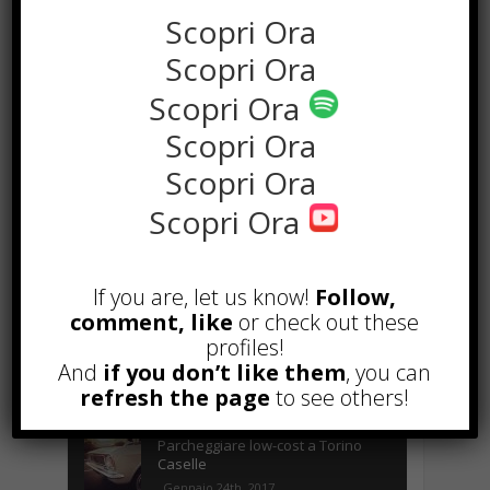
Scopri Ora
Scopri Ora
Scopri Ora
Scopri Ora
Scopri Ora
Scopri Ora
POPOLARI
Alcuni trucchi per avere un blog di
If you are, let us know!
Follow,
successo
comment, like
or check out these
Novembre 22nd, 2016
profiles!
Comprare visite YouTube: i 5
And
if you don’t like them
, you can
vantaggi TOP!
refresh the page
to see others!
Novembre 2nd, 2017
Parcheggiare low-cost a Torino
Caselle
Gennaio 24th, 2017