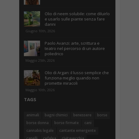
Olio di neem solubile: come diluirlo
e usarlo sulle piante senza fare
danni
Giugno 10th, 2026
Paolo Avanzi: arte, scrittura e
teatro nel percorso di un autore
poliedrico
Maggio 25th, 2026
Olio di Argan: il lusso semplice che
funziona meglio quando non
promette miracoli
Maggio 10th, 2026
TAGS
animali
bagni chimici
benessere
borse
borse donna
borse firmate
cani
cannabis legale
cantante emergente
capelli
cefalea
civitavecchia