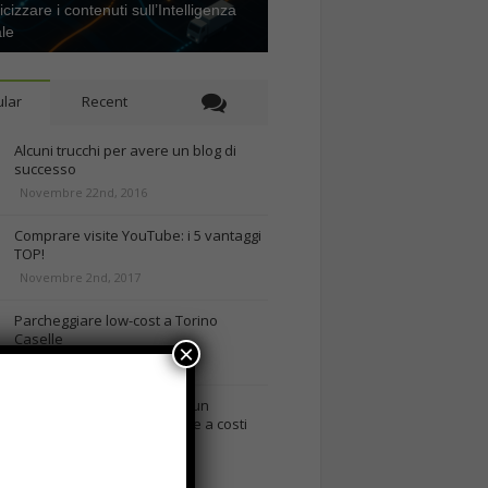
icizzare i contenuti sull’Intelligenza
ale
lar
Recent
Alcuni trucchi per avere un blog di
successo
Novembre 22nd, 2016
Comprare visite YouTube: i 5 vantaggi
TOP!
Novembre 2nd, 2017
Parcheggiare low-cost a Torino
Caselle
×
Gennaio 24th, 2017
Consigli per intraprendere un
business on-line efficiente e a costi
contenuti
rd, 2018