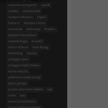
cantante emergente
capelli
cefalea
civitavecchia
compra followers
Crypto
Dafne D
dentista Torino
ecotaurus
emicrania
finestre
impianti fotovoltaici
implantologia
incontri
intimo di lusso
isola di pag
marketing
musica
noleggio auto
noleggio bagni chimici
nuovo singolo
pelletteria made in Italy
porte garage
pronto intervento fabbro
rap
roma
seo
sicurezza sul lavoro
social media marketing