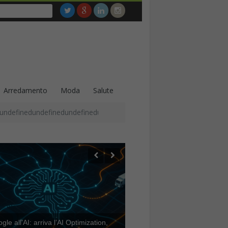
Arredamento
Moda
Salute
undefinedundefinedundefinedundefinedundefinedundefinedundefined
le all’AI: arriva l’AI Optimization,