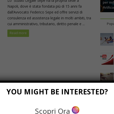
Lo Studio Legale Sepe ha la propria sede a
per ind
Napoli, dove è stata fondata più di 15 anni fa
Artifici
dall’Avvocato Federico Sepe ed offre servizi di
consulenza ed assistenza legale in molti ambiti, tra
cui amministrativo, tributario, diritto penale e ...
Popu
Read more
YOU MIGHT BE INTERESTED?
Scopri Ora
Marzo 23