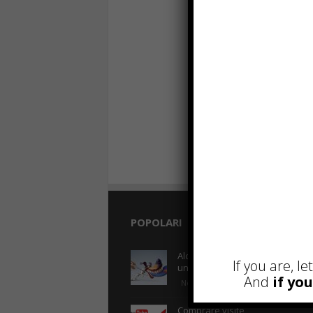
POPOLARI
R
Alcuni trucchi per avere
If you are, l
un blog di successo
And
if yo
Novembre 22nd, 2016
Comprare visite