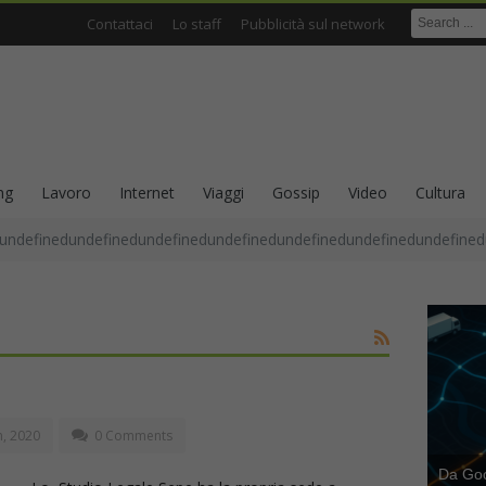
Contattaci
Lo staff
Pubblicità sul network
ng
Lavoro
Internet
Viaggi
Gossip
Video
Cultura
undefinedundefinedundefinedundefinedundefinedundefinedundefined
h, 2020
0 Comments
Da Goog