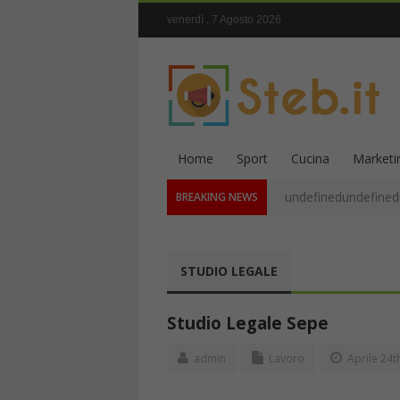
venerdì , 7 Agosto 2026
Home
Sport
Cucina
Marketi
undefinedundefined
BREAKING NEWS
STUDIO LEGALE
Studio Legale Sepe
admin
Lavoro
Aprile 24t