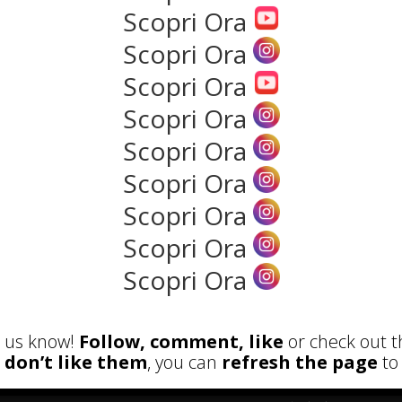
Scopri Ora
Scopri Ora
NEWS
Scopri Ora
Scopri Ora
Scopri Ora
Scopri Ora
Scopri Ora
Scopri Ora
Scopri Ora
ECENSIONI
POST ATTUALI
Parete Respira
et us know!
Follow, comment, like
or check out t
ecologica: come
u don’t like them
, you can
refresh the page
to 
costruire con materiali
naturali senza
rinunciare alle