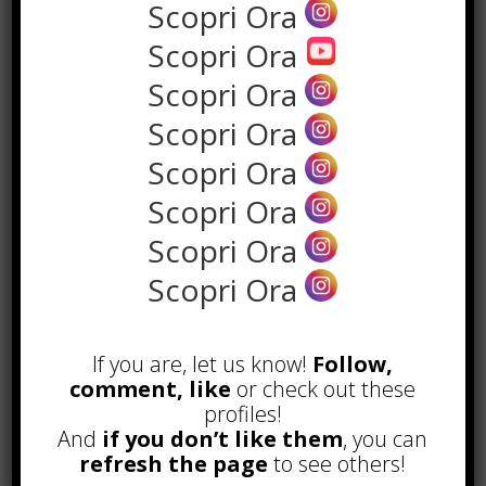
Scopri Ora
Scopri Ora
Scopri Ora
Scopri Ora
Scopri Ora
Scopri Ora
Scopri Ora
POPOLARI
Scopri Ora
Alcuni trucchi per avere un blog di
successo
If you are, let us know!
Follow,
Novembre 22nd, 2016
comment, like
or check out these
profiles!
Comprare visite YouTube: i 5
vantaggi TOP!
And
if you don’t like them
, you can
Novembre 2nd, 2017
refresh the page
to see others!