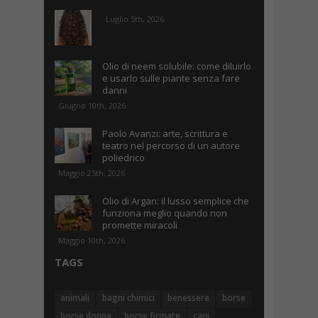
Luglio 5th, 2026
Olio di neem solubile: come diluirlo
e usarlo sulle piante senza fare
danni
Giugno 10th, 2026
Paolo Avanzi: arte, scrittura e
teatro nel percorso di un autore
poliedrico
Maggio 25th, 2026
Olio di Argan: il lusso semplice che
funziona meglio quando non
promette miracoli
Maggio 10th, 2026
TAGS
animali
bagni chimici
benessere
borse
borse donna
borse firmate
cani