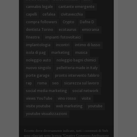
cannabis legale
cantante emergente
capelli
cefalea
civitavecchia
compra followers
Crypto
Dafne D
dentista Torino
ecotaurus
emicrania
finestre
impianti fotovoltaici
implantologia
incontri
intimo di lusso
isola di pag
marketing
musica
noleggio auto
noleggio bagni chimici
nuovo singolo
pelletteria made in Italy
porte garage
pronto intervento fabbro
rap
roma
seo
sicurezza sul lavoro
social media marketing
social network
views YouTube
vino rosso
visite
visite youtube
web marketing
youtube
youtube visualizzazioni
Eccetto dove diversamente indicato, tutti i contenuti di Steb
sono rilasciati sotto licenza "Creative Commons Attribuzione