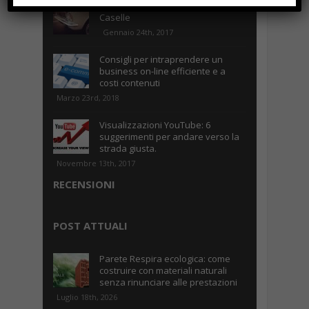
Parcheggiare low-cost a Torino
Caselle
Gennaio 24th, 2017
Consigli per intraprendere un
business on-line efficiente e a
costi contenuti
Marzo 23rd, 2018
Visualizzazioni YouTube: 6
suggerimenti per andare verso la
strada giusta.
Novembre 13th, 2017
RECENSIONI
POST ATTUALI
Parete Respira ecologica: come
costruire con materiali naturali
senza rinunciare alle prestazioni
Luglio 18th, 2026