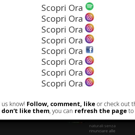
Scopri Ora
Scopri Ora
NEWS
Scopri Ora
Scopri Ora
Scopri Ora
Scopri Ora
Scopri Ora
Scopri Ora
ECENSIONI
POST ATTUALI
et us know!
Follow, comment, like
or check out t
u don’t like them
, you can
refresh the page
to 
Parete Respira
ecologica: come
costruire con materiali
naturali senza
rinunciare alle