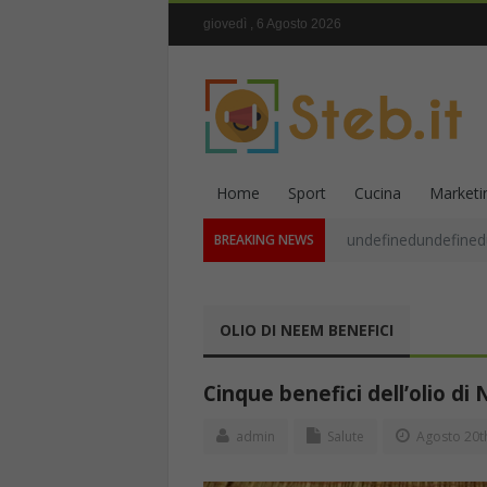
giovedì , 6 Agosto 2026
Home
Sport
Cucina
Marketi
undefinedundefined
BREAKING NEWS
OLIO DI NEEM BENEFICI
Cinque benefici dell’olio d
admin
Salute
Agosto 20t