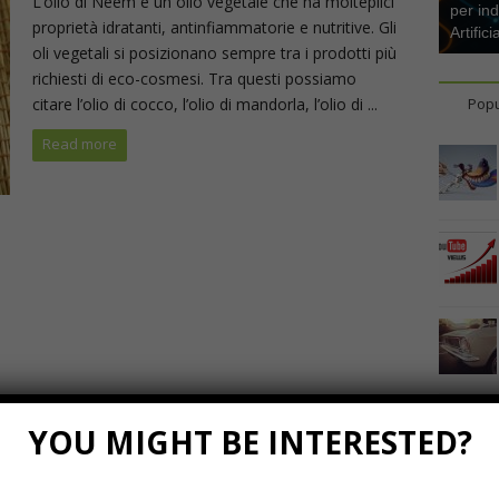
L’olio di Neem è un olio vegetale che ha molteplici
per ind
proprietà idratanti, antinfiammatorie e nutritive. Gli
Artifici
oli vegetali si posizionano sempre tra i prodotti più
richiesti di eco-cosmesi. Tra questi possiamo
citare l’olio di cocco, l’olio di mandorla, l’olio di ...
Popu
Read more
YOU MIGHT BE INTERESTED?
Marzo 23