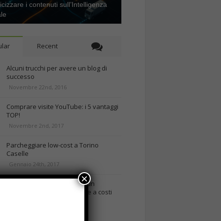
icizzare i contenuti sull’Intelligenza
ale
lar
Recent
Alcuni trucchi per avere un blog di
successo
Novembre 22nd, 2016
Comprare visite YouTube: i 5 vantaggi
TOP!
Novembre 2nd, 2017
Parcheggiare low-cost a Torino
Caselle
Gennaio 24th, 2017
×
Consigli per intraprendere un
business on-line efficiente e a costi
contenuti
rd, 2018