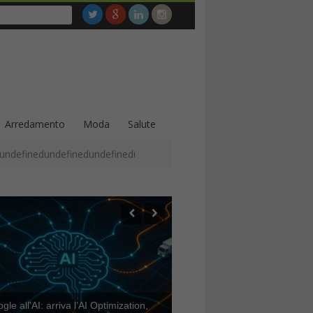
Arredamento
Moda
Salute
undefinedundefinedundefinedundefinedundefinedundefinedundefined
le all’AI: arriva l’AI Optimization,