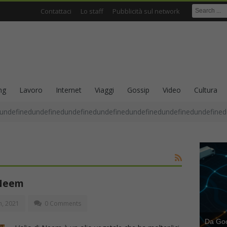
Contattaci
Lo staff
Pubblicità sul network
ng
Lavoro
Internet
Viaggi
Gossip
Video
Cultura
undefinedundefinedundefinedundefinedundefinedundefinedundefined
i Neem
h, 2021
0 Comments
Da Goog