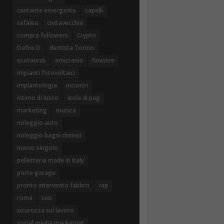
cantante emergente
capelli
cefalea
civitavecchia
compra followers
Crypto
Dafne D
dentista Torino
ecotaurus
emicrania
finestre
impianti fotovoltaici
implantologia
incontri
intimo di lusso
isola di pag
marketing
musica
noleggio auto
noleggio bagni chimici
nuovo singolo
pelletteria made in Italy
porte garage
pronto intervento fabbro
rap
roma
seo
sicurezza sul lavoro
social media marketing