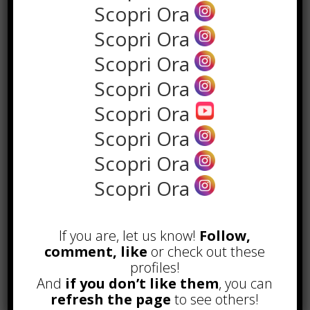
Scopri Ora
Scopri Ora
Scopri Ora
Scopri Ora
Scopri Ora
Scopri Ora
POPOLARI
Scopri Ora
Scopri Ora
Alcuni trucchi per avere un blog di
successo
Novembre 22nd, 2016
If you are, let us know!
Follow,
Comprare visite YouTube: i 5
comment, like
or check out these
vantaggi TOP!
profiles!
Novembre 2nd, 2017
And
if you don’t like them
, you can
refresh the page
to see others!
Parcheggiare low-cost a Torino
Caselle