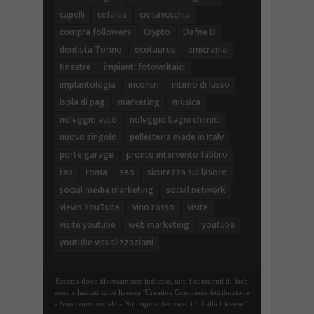
capelli
cefalea
civitavecchia
compra followers
Crypto
Dafne D
dentista Torino
ecotaurus
emicrania
finestre
impianti fotovoltaici
implantologia
incontri
intimo di lusso
isola di pag
marketing
musica
noleggio auto
noleggio bagni chimici
nuovo singolo
pelletteria made in Italy
porte garage
pronto intervento fabbro
rap
roma
seo
sicurezza sul lavoro
social media marketing
social network
views YouTube
vino rosso
visite
visite youtube
web marketing
youtube
youtube visualizzazioni
Eccetto dove diversamente indicato, tutti i contenuti di Steb
sono rilasciati sotto licenza "Creative Commons Attribuzione
- Non commerciale - Non opere derivate 3.0 Italia License".