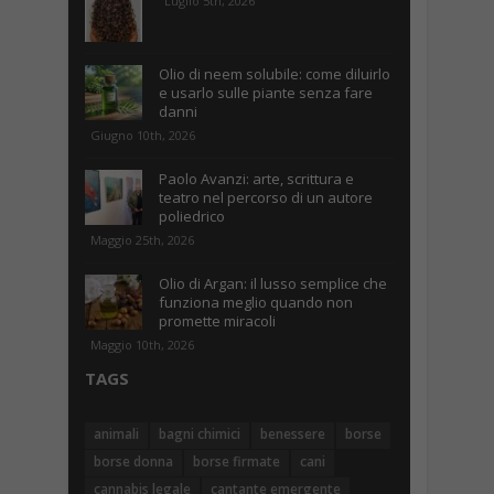
Luglio 5th, 2026
Olio di neem solubile: come diluirlo
e usarlo sulle piante senza fare
danni
Giugno 10th, 2026
Paolo Avanzi: arte, scrittura e
teatro nel percorso di un autore
poliedrico
Maggio 25th, 2026
Olio di Argan: il lusso semplice che
funziona meglio quando non
promette miracoli
Maggio 10th, 2026
TAGS
animali
bagni chimici
benessere
borse
borse donna
borse firmate
cani
cannabis legale
cantante emergente