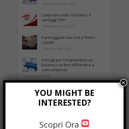
Novembre 22nd, 2016
Comprare visite YouTube: i 5
vantaggi TOP!
Novembre 2nd, 2017
Parcheggiare low-cost a Torino
Caselle
Gennaio 24th, 2017
Consigli per intraprendere un
business on-line efficiente e a
costi contenuti
Marzo 23rd, 2018
×
YOU MIGHT BE
NEWS IN UNA FOTO
INTERESTED?
Scopri Ora