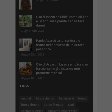
Luglio 5th, 2026
Olio di neem solubile: come diluirlo
e usarlo sulle piante senza fare
danni
Giugno 10th, 2026
Paolo Avanzi: arte, scrittura e
teatro nel percorso di un autore
poliedrico
Maggio 25th, 2026
Olio di Argan: il lusso semplice che
funziona meglio quando non
promette miracoli
Maggio 10th, 2026
TAGS
animali
bagni chimici
benessere
borse
borse donna
borse firmate
cani
cannabis legale
cantante emergente