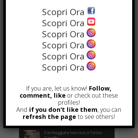
Scopri Ora
Scopri Ora
Scopri Ora
Scopri Ora
Scopri Ora
Scopri Ora
POPOLARI
Alcuni trucchi per avere un blog di
If you are, let us know!
Follow,
successo
comment, like
or check out these
Novembre 22nd, 2016
profiles!
And
if you don’t like them
, you can
Comprare visite YouTube: i 5
vantaggi TOP!
refresh the page
to see others!
Novembre 2nd, 2017
Parcheggiare low-cost a Torino
Caselle