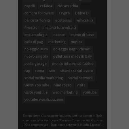
capelli
cefalea
civitavecchia
compra followers
Crypto
Dafne D
dentista Torino
ecotaurus
emicrania
finestre
impianti fotovoltaici
implantologia
incontri
intimo di lusso
isola di pag
marketing
musica
noleggio auto
noleggio bagni chimici
nuovo singolo
pelletteria made in Italy
porte garage
pronto intervento fabbro
rap
roma
seo
sicurezza sul lavoro
social media marketing
social network
views YouTube
vino rosso
visite
visite youtube
web marketing
youtube
youtube visualizzazioni
Eccetto dove diversamente indicato, tutti i contenuti di Steb
sono rilasciati sotto licenza "Creative Commons Attribuzione
- Non commerciale - Non opere derivate 3.0 Italia License".