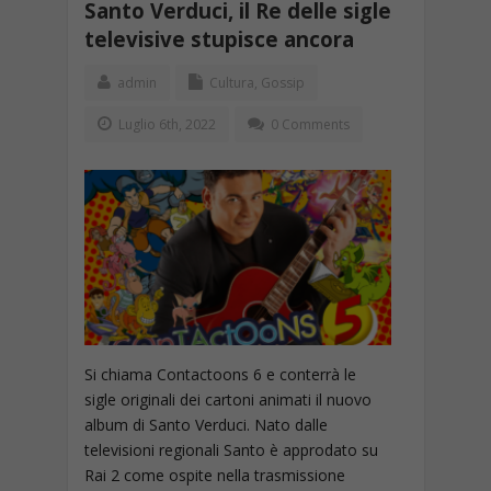
Santo Verduci, il Re delle sigle
televisive stupisce ancora
admin
Cultura
,
Gossip
Luglio 6th, 2022
0 Comments
Si chiama Contactoons 6 e conterrà le
sigle originali dei cartoni animati il nuovo
album di Santo Verduci. Nato dalle
televisioni regionali Santo è approdato su
Rai 2 come ospite nella trasmissione