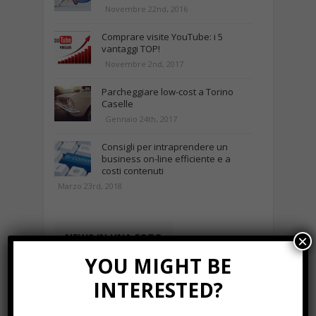
Novembre 22nd, 2016
Comprare visite YouTube: i 5
vantaggi TOP!
Novembre 2nd, 2017
Parcheggiare low-cost a Torino
Caselle
Gennaio 24th, 2017
Consigli per intraprendere un
business on-line efficiente e a
costi contenuti
Marzo 23rd, 2018
NEWS IN UNA FOTO
×
YOU MIGHT BE
INTERESTED?