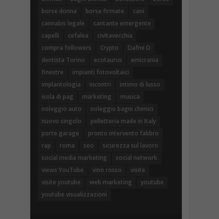
borse donna
borse firmate
cani
cannabis legale
cantante emergente
capelli
cefalea
civitavecchia
compra followers
Crypto
Dafne D
dentista Torino
ecotaurus
emicrania
finestre
impianti fotovoltaici
implantologia
incontri
intimo di lusso
isola di pag
marketing
musica
noleggio auto
noleggio bagni chimici
nuovo singolo
pelletteria made in Italy
porte garage
pronto intervento fabbro
rap
roma
seo
sicurezza sul lavoro
social media marketing
social network
views YouTube
vino rosso
visite
visite youtube
web marketing
youtube
youtube visualizzazioni