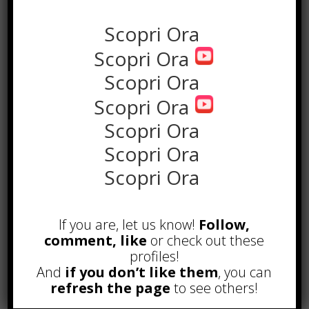
Scopri Ora
Scopri Ora
Scopri Ora
Scopri Ora
Scopri Ora
Scopri Ora
Scopri Ora
POPOLARI
If you are, let us know!
Follow,
Alcuni trucchi per avere un blog di
successo
comment, like
or check out these
Novembre 22nd, 2016
profiles!
And
if you don’t like them
, you can
Comprare visite YouTube: i 5
refresh the page
to see others!
vantaggi TOP!
Novembre 2nd, 2017