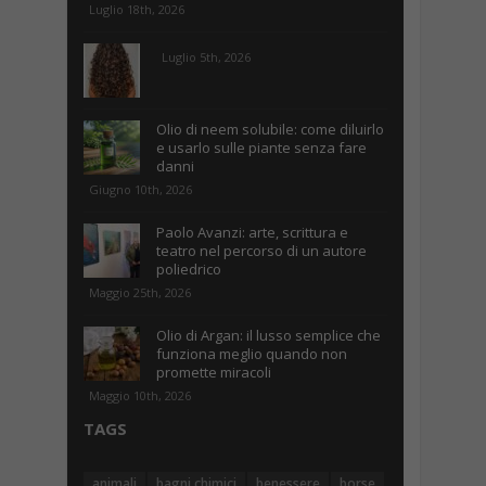
Luglio 18th, 2026
Luglio 5th, 2026
Olio di neem solubile: come diluirlo
e usarlo sulle piante senza fare
danni
Giugno 10th, 2026
Paolo Avanzi: arte, scrittura e
teatro nel percorso di un autore
poliedrico
Maggio 25th, 2026
Olio di Argan: il lusso semplice che
funziona meglio quando non
promette miracoli
Maggio 10th, 2026
TAGS
animali
bagni chimici
benessere
borse