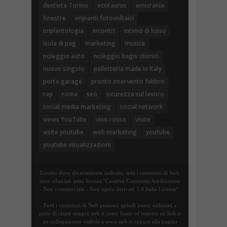
dentista Torino
ecotaurus
emicrania
finestre
impianti fotovoltaici
implantologia
incontri
intimo di lusso
isola di pag
marketing
musica
noleggio auto
noleggio bagni chimici
nuovo singolo
pelletteria made in Italy
porte garage
pronto intervento fabbro
rap
roma
seo
sicurezza sul lavoro
social media marketing
social network
views YouTube
vino rosso
visite
visite youtube
web marketing
youtube
youtube visualizzazioni
Eccetto dove diversamente indicato, tutti i contenuti di Steb
sono rilasciati sotto licenza "Creative Commons Attribuzione
- Non commerciale - Non opere derivate 3.0 Italia License".
Tutti i contenuti di Steb possono quindi essere utilizzati a
patto di citare sempre steb.it come fonte ed inserire un link o
un collegamento visibile a www.steb.it oppure alla pagina