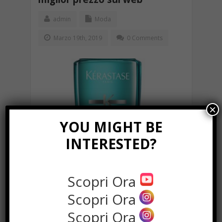
admin
Moda
Marzo 19th, 2019
0 Comments
×
YOU MIGHT BE
INTERESTED?
Kerastase è una linea di prodotti creata
dalla L’Oreal Advanced Research, nata nel
1964, studiata per assicurare i capelli tutti i
Scopri Ora
nutrienti necessari per renderli forti, belli e
Scopri Ora
in salute, assicurando qualità e delicatezza
che in poco riescono ad offrire. ...
Scopri Ora