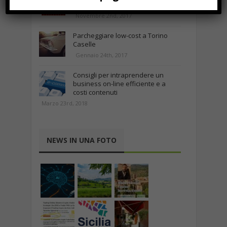
vantaggi TOP!
Novembre 2nd, 2017
Parcheggiare low-cost a Torino
Caselle
Gennaio 24th, 2017
Consigli per intraprendere un
business on-line efficiente e a
costi contenuti
Marzo 23rd, 2018
NEWS IN UNA FOTO