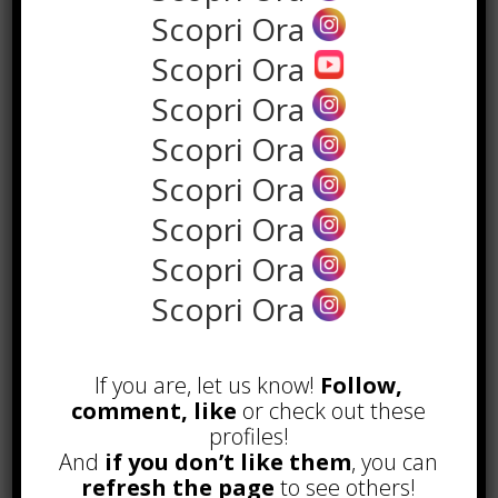
Read more
Scopri Ora
Scopri Ora
Scopri Ora
Scopri Ora
Scopri Ora
Scopri Ora
Da Google all’AI: arriva l’AI Optimization,
Scopri Ora
per indicizzare i contenuti
sull’Intelligenza Artificiale
Scopri Ora
Popular
Recent
If you are, let us know!
Follow,
Alcuni trucchi per avere un blog di
comment, like
or check out these
successo
profiles!
Novembre 22nd, 2016
And
if you don’t like them
, you can
refresh the page
to see others!
Comprare visite YouTube: i 5