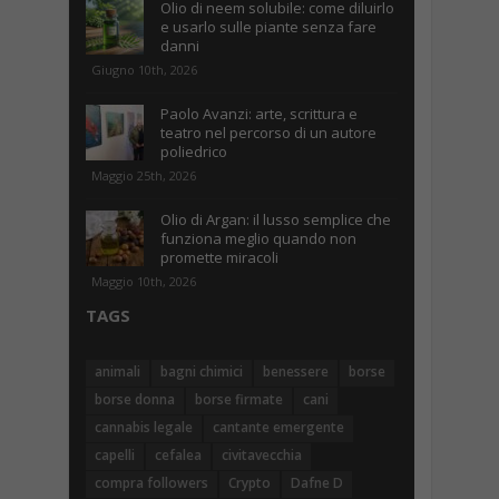
Olio di neem solubile: come diluirlo
e usarlo sulle piante senza fare
danni
Giugno 10th, 2026
Paolo Avanzi: arte, scrittura e
teatro nel percorso di un autore
poliedrico
Maggio 25th, 2026
Olio di Argan: il lusso semplice che
funziona meglio quando non
promette miracoli
Maggio 10th, 2026
TAGS
animali
bagni chimici
benessere
borse
borse donna
borse firmate
cani
cannabis legale
cantante emergente
capelli
cefalea
civitavecchia
compra followers
Crypto
Dafne D