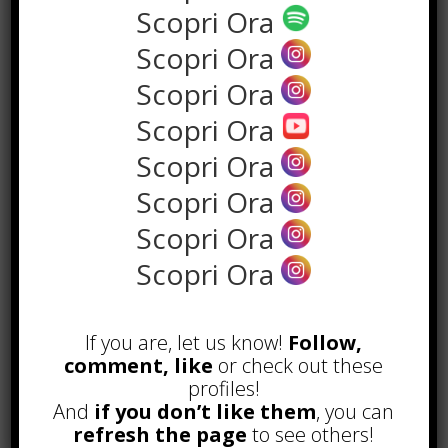
Scopri Ora
Scopri Ora
Scopri Ora
Scopri Ora
Scopri Ora
Scopri Ora
POPOLARI
Scopri Ora
Scopri Ora
Alcuni trucchi per avere un blog di
successo
Novembre 22nd, 2016
If you are, let us know!
Follow,
Comprare visite YouTube: i 5
comment, like
or check out these
vantaggi TOP!
profiles!
Novembre 2nd, 2017
And
if you don’t like them
, you can
refresh the page
to see others!
Parcheggiare low-cost a Torino