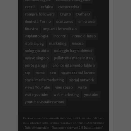
capelli
cefalea
civitavecchia
compra followers
Crypto
Dafne D
dentista Torino
ecotaurus
emicrania
finestre
impianti fotovoltaici
implantologia
incontri
intimo di lusso
isola di pag
marketing
musica
noleggio auto
noleggio bagni chimici
nuovo singolo
pelletteria made in Italy
porte garage
pronto intervento fabbro
rap
roma
seo
sicurezza sul lavoro
social media marketing
social network
views YouTube
vino rosso
visite
visite youtube
web marketing
youtube
youtube visualizzazioni
Eccetto dove diversamente indicato, tutti i contenuti di Steb
sono rilasciati sotto licenza "Creative Commons Attribuzione
- Non commerciale - Non opere derivate 3.0 Italia License".