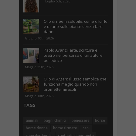
Luglio 5th, 2026
Olio di neem solubile: come diluirlo
e usarlo sulle piante senza fare
danni
Giugno 10th, 2026
Paolo Avanzi: arte, scrittura e
teatro nel percorso di un autore
poliedrico
Maggio 25th, 2026
Olio di Argan: il lusso semplice che
funziona meglio quando non
promette miracoli
Maggio 10th, 2026
TAGS
animali
bagni chimici
benessere
borse
borse donna
borse firmate
cani
cannabis legale
cantante emergente