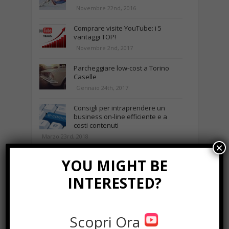
Novembre 22nd, 2016
Comprare visite YouTube: i 5
vantaggi TOP!
Novembre 2nd, 2017
Parcheggiare low-cost a Torino
Caselle
Gennaio 24th, 2017
Consigli per intraprendere un
business on-line efficiente e a
costi contenuti
Marzo 23rd, 2018
×
YOU MIGHT BE
NEWS IN UNA FOTO
INTERESTED?
Scopri Ora