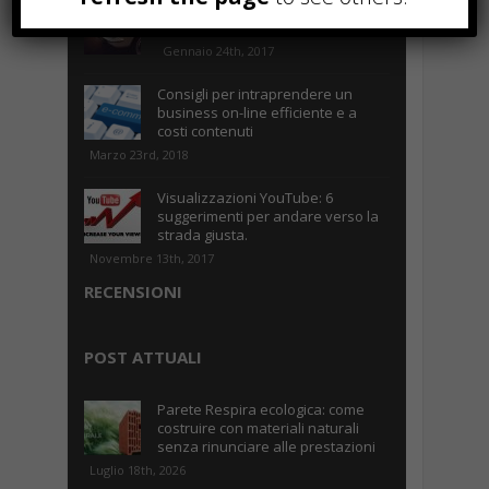
Parcheggiare low-cost a Torino
Caselle
Gennaio 24th, 2017
Consigli per intraprendere un
business on-line efficiente e a
costi contenuti
Marzo 23rd, 2018
Visualizzazioni YouTube: 6
suggerimenti per andare verso la
strada giusta.
Novembre 13th, 2017
RECENSIONI
POST ATTUALI
Parete Respira ecologica: come
costruire con materiali naturali
senza rinunciare alle prestazioni
Luglio 18th, 2026