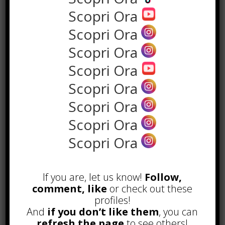
Scopri Ora
Scopri Ora
Scopri Ora
Scopri Ora
Scopri Ora
Scopri Ora
Scopri Ora
POPOLARI
Scopri Ora
Alcuni trucchi per avere un blog di
successo
Novembre 22nd, 2016
If you are, let us know!
Follow,
comment, like
or check out these
Comprare visite YouTube: i 5
profiles!
vantaggi TOP!
And
if you don’t like them
, you can
Novembre 2nd, 2017
refresh the page
to see others!