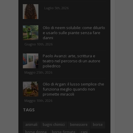
Luglio 5th, 2026
Olio di neem solubile: come diluirlo
e usarlo sulle piante senza fare
danni
Giugno 10th, 2026
Paolo Avanzi: arte, scrittura e
teatro nel percorso di un autore
poliedrico
Maggio 25th, 2026
Olio di Argan: il lusso semplice che
funziona meglio quando non
promette miracoli
Maggio 10th, 2026
TAGS
animali
bagni chimici
benessere
borse
borse donna
borse firmate
cani