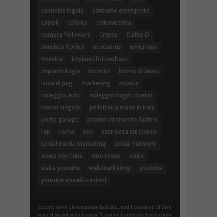
cannabis legale
cantante emergente
capelli
cefalea
civitavecchia
compra followers
Crypto
Dafne D
dentista Torino
ecotaurus
emicrania
finestre
impianti fotovoltaici
implantologia
incontri
intimo di lusso
isola di pag
marketing
musica
noleggio auto
noleggio bagni chimici
nuovo singolo
pelletteria made in Italy
porte garage
pronto intervento fabbro
rap
roma
seo
sicurezza sul lavoro
social media marketing
social network
views YouTube
vino rosso
visite
visite youtube
web marketing
youtube
youtube visualizzazioni
Eccetto dove diversamente indicato, tutti i contenuti di Steb
sono rilasciati sotto licenza "Creative Commons Attribuzione