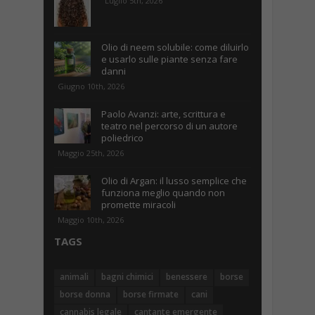
Luglio 5th, 2026
Olio di neem solubile: come diluirlo
e usarlo sulle piante senza fare
danni
Giugno 10th, 2026
Paolo Avanzi: arte, scrittura e
teatro nel percorso di un autore
poliedrico
Maggio 25th, 2026
Olio di Argan: il lusso semplice che
funziona meglio quando non
promette miracoli
Maggio 10th, 2026
TAGS
animali
bagni chimici
benessere
borse
borse donna
borse firmate
cani
cannabis legale
cantante emergente