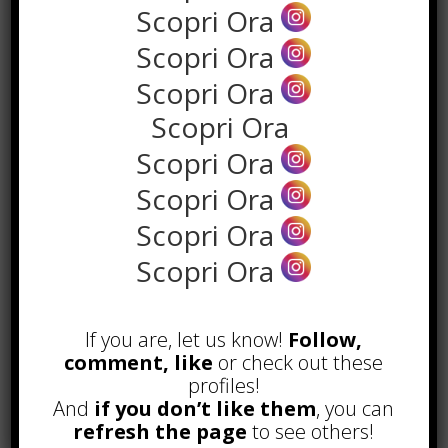
Scopri Ora
Scopri Ora
Scopri Ora
Scopri Ora
Scopri Ora
Scopri Ora
POPOLARI
Scopri Ora
Scopri Ora
Alcuni trucchi per avere un blog di
successo
Novembre 22nd, 2016
If you are, let us know!
Follow,
Comprare visite YouTube: i 5
comment, like
or check out these
vantaggi TOP!
profiles!
Novembre 2nd, 2017
And
if you don’t like them
, you can
refresh the page
to see others!
Parcheggiare low-cost a Torino
Caselle