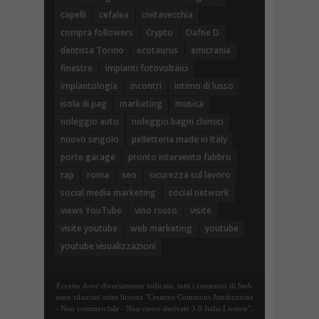
capelli
cefalea
civitavecchia
compra followers
Crypto
Dafne D
dentista Torino
ecotaurus
emicrania
finestre
impianti fotovoltaici
implantologia
incontri
intimo di lusso
isola di pag
marketing
musica
noleggio auto
noleggio bagni chimici
nuovo singolo
pelletteria made in Italy
porte garage
pronto intervento fabbro
rap
roma
seo
sicurezza sul lavoro
social media marketing
social network
views YouTube
vino rosso
visite
visite youtube
web marketing
youtube
youtube visualizzazioni
Eccetto dove diversamente indicato, tutti i contenuti di Steb
sono rilasciati sotto licenza "Creative Commons Attribuzione
- Non commerciale - Non opere derivate 3.0 Italia License".