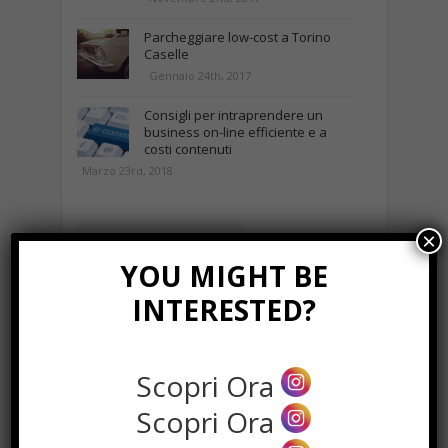
Parcheggiare low-cost a Torino
Caselle
Gennaio 24th, 2017
Consigli per intraprendere un
business on-line efficiente e a
costi contenuti
Marzo 23rd, 2018
×
NEWS IN UNA FOTO
YOU MIGHT BE
INTERESTED?
Scopri Ora
Scopri Ora