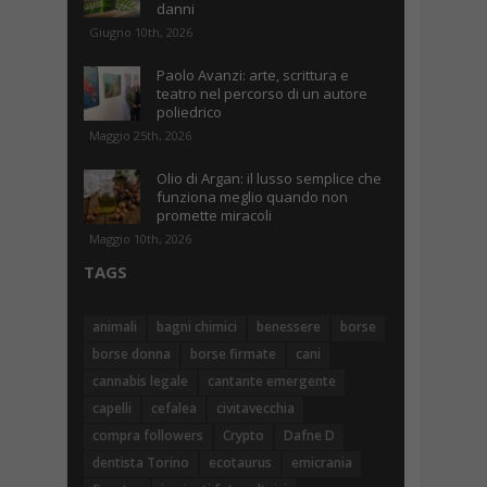
danni
Giugno 10th, 2026
Paolo Avanzi: arte, scrittura e
teatro nel percorso di un autore
poliedrico
Maggio 25th, 2026
Olio di Argan: il lusso semplice che
funziona meglio quando non
promette miracoli
Maggio 10th, 2026
TAGS
animali
bagni chimici
benessere
borse
borse donna
borse firmate
cani
cannabis legale
cantante emergente
capelli
cefalea
civitavecchia
compra followers
Crypto
Dafne D
dentista Torino
ecotaurus
emicrania