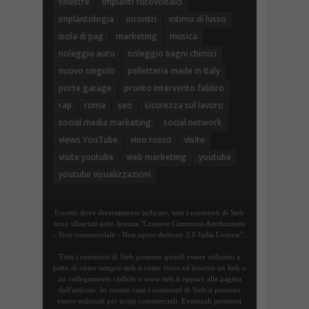
finestre
impianti fotovoltaici
implantologia
incontri
intimo di lusso
isola di pag
marketing
musica
noleggio auto
noleggio bagni chimici
nuovo singolo
pelletteria made in Italy
porte garage
pronto intervento fabbro
rap
roma
seo
sicurezza sul lavoro
social media marketing
social network
views YouTube
vino rosso
visite
visite youtube
web marketing
youtube
youtube visualizzazioni
Eccetto dove diversamente indicato, tutti i contenuti di Steb
sono rilasciati sotto licenza "Creative Commons Attribuzione
- Non commerciale - Non opere derivate 3.0 Italia License".
Tutti i contenuti di Steb possono quindi essere utilizzati a
patto di citare sempre steb.it come fonte ed inserire un link o
un collegamento visibile a www.steb.it oppure alla pagina
dell'articolo. In nessun caso i contenuti di Steb.it possono
essere utilizzati per scopi commerciali. Eventuali permessi