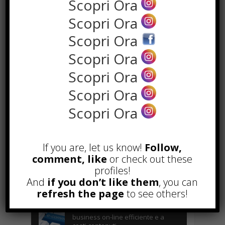
Scopri Ora
Scopri Ora
Scopri Ora
Scopri Ora
POPOLARI
Scopri Ora
Scopri Ora
Alcuni trucchi per avere un blog di
successo
Scopri Ora
Novembre 22nd, 2016
Comprare visite YouTube: i 5
vantaggi TOP!
If you are, let us know!
Follow,
Novembre 2nd, 2017
comment, like
or check out these
profiles!
Parcheggiare low-cost a Torino
Caselle
And
if you don’t like them
, you can
Gennaio 24th, 2017
refresh the page
to see others!
Consigli per intraprendere un
business on-line efficiente e a