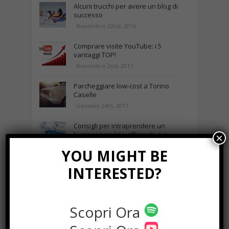
Alcuni trucchi per avere un blog di
successo
Novembre 22nd, 2016
Comprare visite YouTube: i 5
vantaggi TOP!
Novembre 2nd, 2017
Parcheggiare low-cost a Torino
Caselle
Gennaio 24th, 2017
Consigli per intraprendere un
business on-line efficiente e a
×
costi contenuti
YOU MIGHT BE
Marzo 23rd, 2018
INTERESTED?
NEWS IN UNA FOTO
Scopri Ora