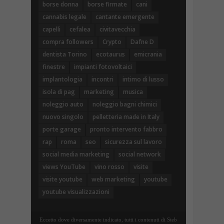
borse donna
borse firmate
cani
cannabis legale
cantante emergente
capelli
cefalea
civitavecchia
compra followers
Crypto
Dafne D
dentista Torino
ecotaurus
emicrania
finestre
impianti fotovoltaici
implantologia
incontri
intimo di lusso
isola di pag
marketing
musica
noleggio auto
noleggio bagni chimici
nuovo singolo
pelletteria made in Italy
porte garage
pronto intervento fabbro
rap
roma
seo
sicurezza sul lavoro
social media marketing
social network
views YouTube
vino rosso
visite
visite youtube
web marketing
youtube
youtube visualizzazioni
Eccetto dove diversamente indicato, tutti i contenuti di Steb