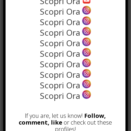
Scopri Ora
Scopri Ora
Scopri Ora
Scopri Ora
Scopri Ora
Scopri Ora
Scopri Ora
Scopri Ora
POPOLARI
Scopri Ora
Alcuni trucchi per avere un blog di
Scopri Ora
successo
Novembre 22nd, 2016
Comprare visite YouTube: i 5
If you are, let us know!
Follow,
vantaggi TOP!
comment, like
or check out these
Novembre 2nd, 2017
profiles!