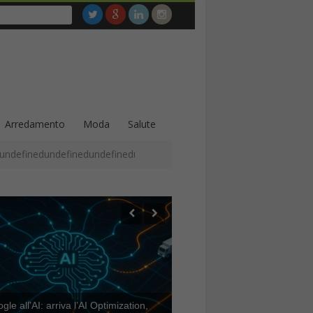
Arredamento
Moda
Salute
undefinedundefinedundefinedundefinedundefinedundefinedundefined
le all’AI: arriva l’AI Optimization,