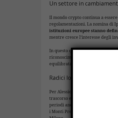
Un settore in cambiamen
Il mondo crypto continua a essere 
regolamentazioni. La nomina di Ip
istituzioni europee stanno defi
mentre cresce l’interesse degli inve
In questo quadro, la figura di un 
riconoscimenti internazionali può
equilibrata, che unisce innovazion
Radici locali e visione glob
Per Alessio Ippolito il legame con l
trascorso e continua a trascorrer
periodi anche a
Zagarolo
, cittad
i Monti Prenestini, pur avendo cons
Milano.