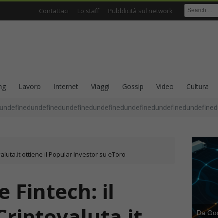
Contattaci
Lo staff
Pubblicità sul network
ng
Lavoro
Internet
Viaggi
Gossip
Video
Cultura
undefinedundefinedundefinedundefinedundefinedundefinedundefined
valuta.it ottiene il Popular Investor su eToro
 Fintech: il
Criptovaluta.it
Da Goog