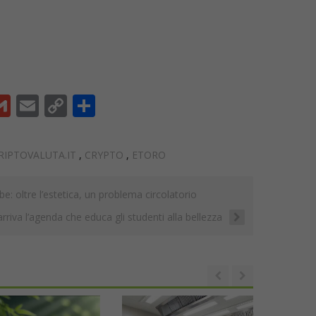
G
E
C
C
m
m
o
o
ai
ai
p
n
RIPTOVALUTA.IT
,
CRYPTO
,
ETORO
l
l
y
di
Li
vi
: oltre l’estetica, un problema circolatorio
n
di
riva l’agenda che educa gli studenti alla bellezza
t
k