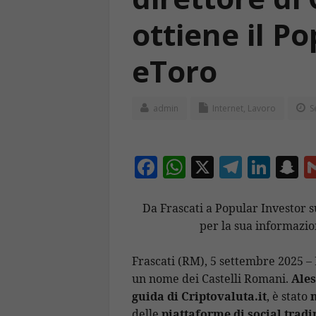
ottiene il P
eToro
admin
Internet
,
Lavoro
S
F
W
X
T
Li
S
ac
h
el
n
n
e
at
e
k
a
Da Frascati a Popular Investor su
per la sua informazio
b
s
gr
e
p
o
A
a
dI
c
Frascati (RM), 5 settembre 2025 –
o
p
m
n
h
un nome dei Castelli Romani.
Ales
k
p
a
guida di Criptovaluta.it
, è stato
n
delle
piattaforme di social tradi