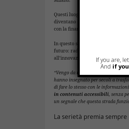
Questi luoghi, noti per la loro st
diventano così anche il punto di p
con la finanza digitale e con le sfid
In questo senso, il cammino di Ipp
futuro: radici solide in un contest
all’innovazione.
If you are, l
And
if yo
“Vengo da una terra che sa cosa sign
hanno insegnato per secoli a trasfo
di fare lo stesso con le informazion
in contenuti accessibili
, senza p
un segnale che questa strada funzi
La serietà premia sempre