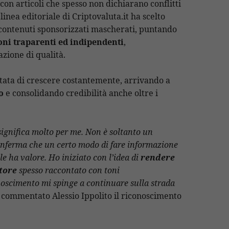
 con articoli che spesso non dichiarano conflitti
 linea editoriale di Criptovaluta.it ha scelto
contenuti sponsorizzati mascherati, puntando
oni traparenti ed indipendenti
,
zione di qualità.
stata di crescere costantemente, arrivando a
o
e consolidando credibilità anche oltre i
significa molto per me. Non è soltanto un
onferma che un certo modo di fare informazione
le ha valore. Ho iniziato con l’idea di
rendere
tore
spesso raccontato con toni
noscimento mi spinge a continuare sulla strada
a
commentato Alessio Ippolito il riconoscimento