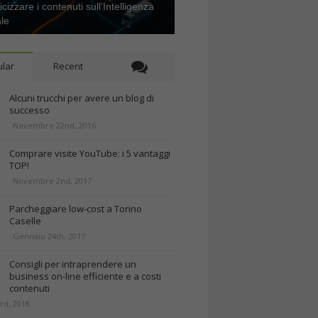
icizzare i contenuti sull’Intelligenza
ale
lar
Recent
Alcuni trucchi per avere un blog di
successo
Novembre 22nd, 2016
Comprare visite YouTube: i 5 vantaggi
TOP!
Novembre 2nd, 2017
Parcheggiare low-cost a Torino
Caselle
Gennaio 24th, 2017
Consigli per intraprendere un
business on-line efficiente e a costi
contenuti
rd, 2018