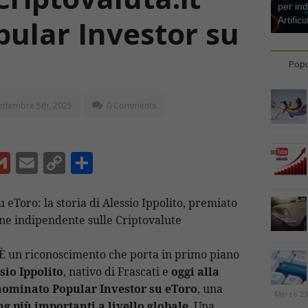
per ind
opular Investor su
Artifici
Popu
ettembre 5th, 2025
0 Comments
G
E
C
C
m
m
o
o
ai
ai
p
n
 eToro: la storia di Alessio Ippolito, premiato
ne indipendente sulle Criptovalute
l
l
y
di
Li
vi
 È un riconoscimento che porta in primo piano
n
di
sio Ippolito
, nativo di Frascati e
oggi alla
t
k
ominato Popular Investor su eToro
, una
Marzo 23
ng più importanti a livello globale
. Una