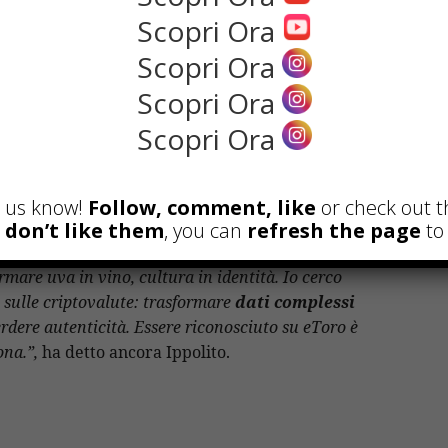
Scopri Ora
oria e per le eccellenze enogastronomiche,
Scopri Ora
artenza di un percorso che oggi si contamina
Scopri Ora
e globali.
Scopri Ora
olito rappresenta un ponte ideale tra passato e
o ricco di identità e uno sguardo rivolto
et us know!
Follow, comment, like
or check out t
u don’t like them
, you can
refresh the page
to 
ifica tradizione: Frascati e i Castelli Romani
rmare uva in vino, cultura in identità. Io cerco
i sulle criptovalute: trasformare
dati complessi
erdere autenticità. Essere riconosciuto su eToro è
ona.”,
ha detto ancora Ippolito.