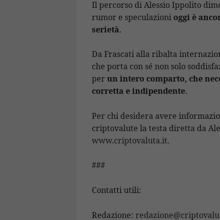
Il percorso di Alessio Ippolito di
rumor e speculazioni
oggi è anco
serietà
.
Da Frascati alla ribalta internazi
che porta con sé non solo soddisf
per
un intero comparto, che nec
corretta e indipendente
.
Per chi desidera avere informazio
criptovalute la testa diretta da Ale
www.criptovaluta.it
.
###
Contatti utili:
Redazione:
redazione@criptovalut