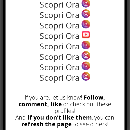
Scopri Ora
Scopri Ora
Scopri Ora
Scopri Ora
Scopri Ora
Scopri Ora
Scopri Ora
POPOLARI
Scopri Ora
Alcuni trucchi per avere un blog di
successo
If you are, let us know!
Follow,
Novembre 22nd, 2016
comment, like
or check out these
profiles!
Comprare visite YouTube: i 5
vantaggi TOP!
And
if you don’t like them
, you can
Novembre 2nd, 2017
refresh the page
to see others!