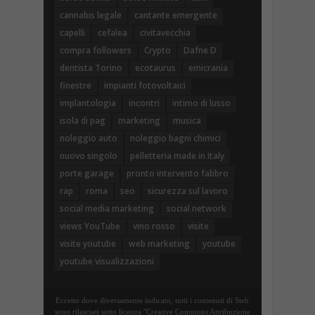
cannabis legale
cantante emergente
capelli
cefalea
civitavecchia
compra followers
Crypto
Dafne D
dentista Torino
ecotaurus
emicrania
finestre
impianti fotovoltaici
implantologia
incontri
intimo di lusso
isola di pag
marketing
musica
noleggio auto
noleggio bagni chimici
nuovo singolo
pelletteria made in Italy
porte garage
pronto intervento fabbro
rap
roma
seo
sicurezza sul lavoro
social media marketing
social network
views YouTube
vino rosso
visite
visite youtube
web marketing
youtube
youtube visualizzazioni
Eccetto dove diversamente indicato, tutti i contenuti di Steb
sono rilasciati sotto licenza "Creative Commons Attribuzione