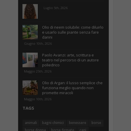
Luglio 5th, 2026
Olio di neem solubile: come diluirlo
e usarlo sulle piante senza fare
danni
Giugno 10th, 2026
Paolo Avanzi: arte, scrittura e
teatro nel percorso di un autore
poliedrico
Maggio 25th, 2026
Olio di Argan: il lusso semplice che
funziona meglio quando non
promette miracoli
Maggio 10th, 2026
TAGS
animali
bagni chimici
benessere
borse
borse donna
borse firmate
cani