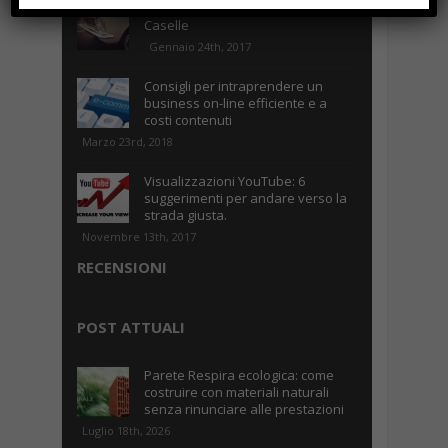
Parcheggiare low-cost a Torino
Caselle
Gennaio 24th, 2017
Consigli per intraprendere un
business on-line efficiente e a
costi contenuti
Marzo 23rd, 2018
Visualizzazioni YouTube: 6
suggerimenti per andare verso la
strada giusta.
Novembre 13th, 2017
RECENSIONI
POST ATTUALI
Parete Respira ecologica: come
costruire con materiali naturali
senza rinunciare alle prestazioni
Luglio 18th, 2026