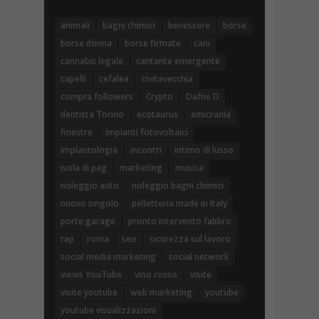
animali
bagni chimici
benessere
borse
borse donna
borse firmate
cani
cannabis legale
cantante emergente
capelli
cefalea
civitavecchia
compra followers
Crypto
Dafne D
dentista Torino
ecotaurus
emicrania
finestre
impianti fotovoltaici
implantologia
incontri
intimo di lusso
isola di pag
marketing
musica
noleggio auto
noleggio bagni chimici
nuovo singolo
pelletteria made in Italy
porte garage
pronto intervento fabbro
rap
roma
seo
sicurezza sul lavoro
social media marketing
social network
views YouTube
vino rosso
visite
visite youtube
web marketing
youtube
youtube visualizzazioni