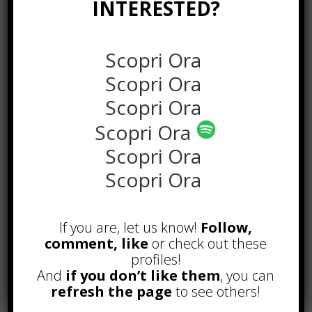
INTERESTED?
Scopri Ora
Scopri Ora
Scopri Ora
Scopri Ora
Scopri Ora
Scopri Ora
POPOLARI
If you are, let us know!
Follow,
comment, like
or check out these
Alcuni trucchi per avere un blog di
profiles!
successo
And
if you don’t like them
, you can
Novembre 22nd, 2016
refresh the page
to see others!
Comprare visite YouTube: i 5