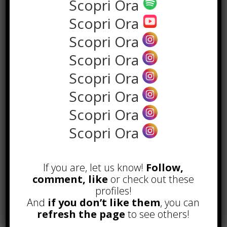
Scopri Ora
Scopri Ora
Scopri Ora
Scopri Ora
Scopri Ora
Scopri Ora
Scopri Ora
POPOLARI
Scopri Ora
Alcuni trucchi per avere un blog di
successo
If you are, let us know!
Follow,
Novembre 22nd, 2016
comment, like
or check out these
Comprare visite YouTube: i 5
profiles!
vantaggi TOP!
And
if you don’t like them
, you can
Novembre 2nd, 2017
refresh the page
to see others!
Parcheggiare low-cost a Torino