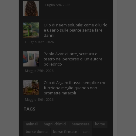
Luglio 5th, 2026
Olio di neem solubile: come diluirlo
e usarlo sulle piante senza fare
danni
Giugno 10th, 2026
Paolo Avanzi: arte, scrittura e
teatro nel percorso di un autore
poliedrico
Maggio 25th, 2026
Olio di Argan: il lusso semplice che
funziona meglio quando non
promette miracoli
Maggio 10th, 2026
TAGS
animali
bagni chimici
benessere
borse
borse donna
borse firmate
cani