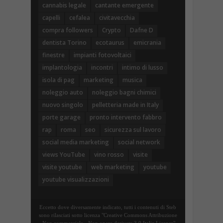
cannabis legale
cantante emergente
capelli
cefalea
civitavecchia
compra followers
Crypto
Dafne D
dentista Torino
ecotaurus
emicrania
finestre
impianti fotovoltaici
implantologia
incontri
intimo di lusso
isola di pag
marketing
musica
noleggio auto
noleggio bagni chimici
nuovo singolo
pelletteria made in Italy
porte garage
pronto intervento fabbro
rap
roma
seo
sicurezza sul lavoro
social media marketing
social network
views YouTube
vino rosso
visite
visite youtube
web marketing
youtube
youtube visualizzazioni
Eccetto dove diversamente indicato, tutti i contenuti di Steb
sono rilasciati sotto licenza "Creative Commons Attribuzione