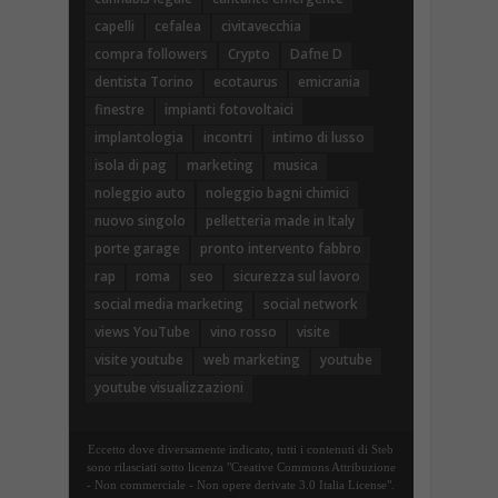
capelli
cefalea
civitavecchia
compra followers
Crypto
Dafne D
dentista Torino
ecotaurus
emicrania
finestre
impianti fotovoltaici
implantologia
incontri
intimo di lusso
isola di pag
marketing
musica
noleggio auto
noleggio bagni chimici
nuovo singolo
pelletteria made in Italy
porte garage
pronto intervento fabbro
rap
roma
seo
sicurezza sul lavoro
social media marketing
social network
views YouTube
vino rosso
visite
visite youtube
web marketing
youtube
youtube visualizzazioni
Eccetto dove diversamente indicato, tutti i contenuti di Steb
sono rilasciati sotto licenza "Creative Commons Attribuzione
- Non commerciale - Non opere derivate 3.0 Italia License".