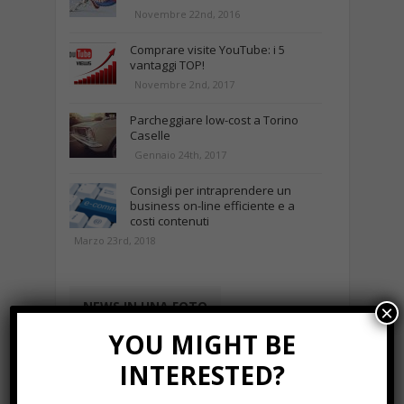
Novembre 22nd, 2016
Comprare visite YouTube: i 5
vantaggi TOP!
Novembre 2nd, 2017
Parcheggiare low-cost a Torino
Caselle
Gennaio 24th, 2017
Consigli per intraprendere un
business on-line efficiente e a
costi contenuti
Marzo 23rd, 2018
NEWS IN UNA FOTO
×
YOU MIGHT BE
INTERESTED?