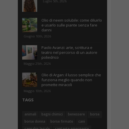
Luglio 5th, 2026
Olio di neem solubile: come diluirlo
e usarlo sulle piante senza fare
danni
Giugno 10th, 2026
Paolo Avanzi: arte, scrittura e
teatro nel percorso di un autore
poliedrico
Maggio 25th, 2026
Olio di Argan: il lusso semplice che
funziona meglio quando non
promette miracoli
Maggio 10th, 2026
TAGS
animali
bagni chimici
benessere
borse
borse donna
borse firmate
cani
cannabis legale
cantante emergente