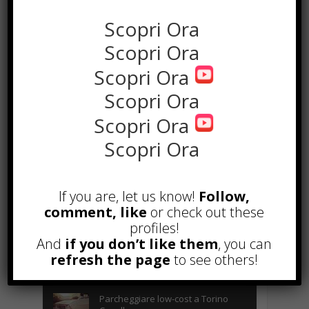
Scopri Ora
Scopri Ora
Scopri Ora
Scopri Ora
Scopri Ora
Scopri Ora
POPOLARI
Alcuni trucchi per avere un blog di
If you are, let us know!
Follow,
successo
comment, like
or check out these
Novembre 22nd, 2016
profiles!
And
if you don’t like them
, you can
Comprare visite YouTube: i 5
refresh the page
vantaggi TOP!
to see others!
Novembre 2nd, 2017
Parcheggiare low-cost a Torino