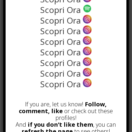
Scopri Ora
Scopri Ora
Scopri Ora
Scopri Ora
Scopri Ora
Scopri Ora
Scopri Ora
POPOLARI
Scopri Ora
Alcuni trucchi per avere un blog di
successo
Novembre 22nd, 2016
If you are, let us know!
Follow,
comment, like
or check out these
Comprare visite YouTube: i 5
vantaggi TOP!
profiles!
And
if you don’t like them
Novembre 2nd, 2017
, you can
refresh the page
to see others!