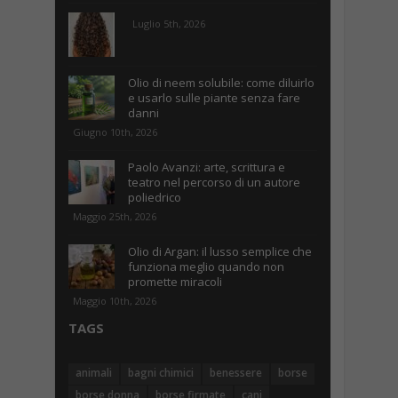
Luglio 5th, 2026
Olio di neem solubile: come diluirlo
e usarlo sulle piante senza fare
danni
Giugno 10th, 2026
Paolo Avanzi: arte, scrittura e
teatro nel percorso di un autore
poliedrico
Maggio 25th, 2026
Olio di Argan: il lusso semplice che
funziona meglio quando non
promette miracoli
Maggio 10th, 2026
TAGS
animali
bagni chimici
benessere
borse
borse donna
borse firmate
cani