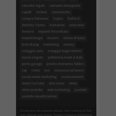
cannabis legale
cantante emergente
capelli
cefalea
civitavecchia
compra followers
Crypto
Dafne D
dentista Torino
ecotaurus
emicrania
finestre
impianti fotovoltaici
implantologia
incontri
intimo di lusso
isola di pag
marketing
musica
noleggio auto
noleggio bagni chimici
nuovo singolo
pelletteria made in Italy
porte garage
pronto intervento fabbro
rap
roma
seo
sicurezza sul lavoro
social media marketing
social network
views YouTube
vino rosso
visite
visite youtube
web marketing
youtube
youtube visualizzazioni
Eccetto dove diversamente indicato, tutti i contenuti di Steb
sono rilasciati sotto licenza "Creative Commons Attribuzione