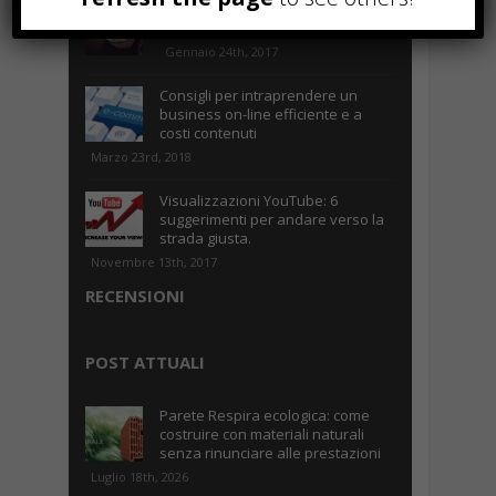
Parcheggiare low-cost a Torino
Caselle
Gennaio 24th, 2017
Consigli per intraprendere un
business on-line efficiente e a
costi contenuti
Marzo 23rd, 2018
Visualizzazioni YouTube: 6
suggerimenti per andare verso la
strada giusta.
Novembre 13th, 2017
RECENSIONI
POST ATTUALI
Parete Respira ecologica: come
costruire con materiali naturali
senza rinunciare alle prestazioni
Luglio 18th, 2026