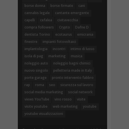
borse donna
borse firmate
cani
cannabis legale
cantante emergente
capelli
cefalea
civitavecchia
compra followers
Crypto
Dafne D
dentista Torino
ecotaurus
emicrania
finestre
impianti fotovoltaici
implantologia
incontri
intimo di lusso
isola di pag
marketing
musica
noleggio auto
noleggio bagni chimici
nuovo singolo
pelletteria made in Italy
porte garage
pronto intervento fabbro
rap
roma
seo
sicurezza sul lavoro
social media marketing
social network
views YouTube
vino rosso
visite
visite youtube
web marketing
youtube
youtube visualizzazioni