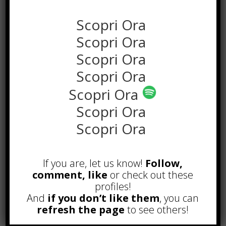
Scopri Ora
Scopri Ora
Scopri Ora
Scopri Ora
Scopri Ora
Scopri Ora
Scopri Ora
POPOLARI
If you are, let us know!
Follow,
Alcuni trucchi per avere un blog di
successo
comment, like
or check out these
Novembre 22nd, 2016
profiles!
And
if you don’t like them
, you can
Comprare visite YouTube: i 5
refresh the page
to see others!
vantaggi TOP!
Novembre 2nd, 2017