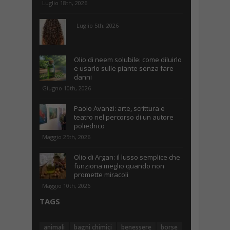
Luglio 18th, 2026
Luglio 5th, 2026
Olio di neem solubile: come diluirlo
e usarlo sulle piante senza fare
danni
Giugno 10th, 2026
Paolo Avanzi: arte, scrittura e
teatro nel percorso di un autore
poliedrico
Maggio 25th, 2026
Olio di Argan: il lusso semplice che
funziona meglio quando non
promette miracoli
Maggio 10th, 2026
TAGS
animali
bagni chimici
benessere
borse