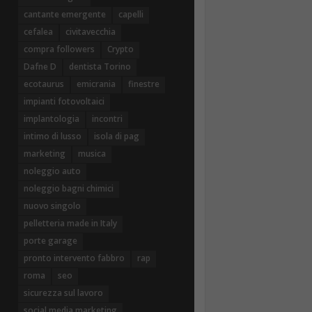
cantante emergente
capelli
cefalea
civitavecchia
compra followers
Crypto
Dafne D
dentista Torino
ecotaurus
emicrania
finestre
impianti fotovoltaici
implantologia
incontri
intimo di lusso
isola di pag
marketing
musica
noleggio auto
noleggio bagni chimici
nuovo singolo
pelletteria made in Italy
porte garage
pronto intervento fabbro
rap
roma
seo
sicurezza sul lavoro
social media marketing