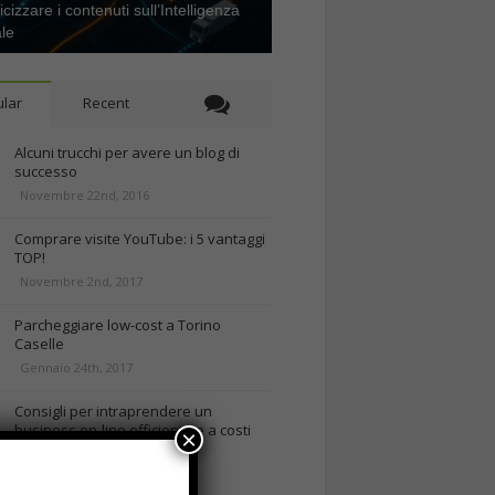
icizzare i contenuti sull’Intelligenza
ale
lar
Recent
Alcuni trucchi per avere un blog di
successo
Novembre 22nd, 2016
Comprare visite YouTube: i 5 vantaggi
TOP!
Novembre 2nd, 2017
Parcheggiare low-cost a Torino
Caselle
Gennaio 24th, 2017
Consigli per intraprendere un
business on-line efficiente e a costi
×
contenuti
rd, 2018