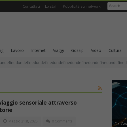
Contattaci
Lo staff
Pubblicità sul network
ng
Lavoro
Internet
Viaggi
Gossip
Video
Cultura
undefinedundefinedundefinedundefinedundefinedundefinedundefined
 viaggio sensoriale attraverso
torie
Maggio 21st, 2025
0 Comments
Da Goog