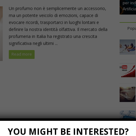
per ind
Un profumo non è semplicemente un accessorio,
Artifici
ma un potente veicolo di emozioni, capace di
evocare ricordi, trasportarci in luoghi lontani e
Popu
definire la nostra identità olfattiva. Il mercato della
profumeria in Italia ha registrato una crescita
significativa negli ultimi ...
Read more
YOU MIGHT BE INTERESTED?
Marzo 23