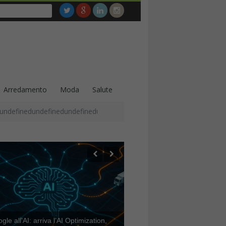
Arredamento
Moda
Salute
undefinedundefinedundefinedundefinedundefinedundefinedundefined
le all’AI: arriva l’AI Optimization,