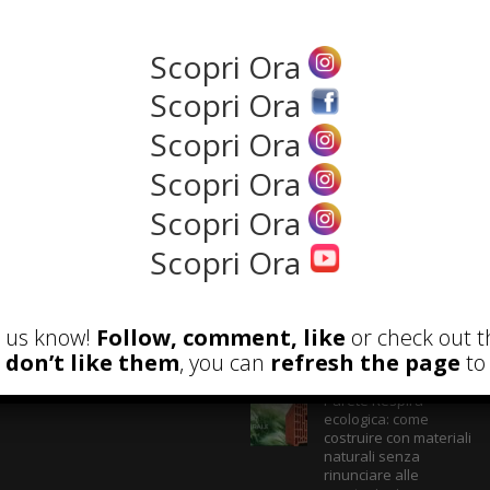
Scopri Ora
NEWS
Scopri Ora
Scopri Ora
Scopri Ora
Scopri Ora
Scopri Ora
et us know!
Follow, comment, like
or check out t
ECENSIONI
POST ATTUALI
u don’t like them
, you can
refresh the page
to 
Parete Respira
ecologica: come
costruire con materiali
naturali senza
rinunciare alle