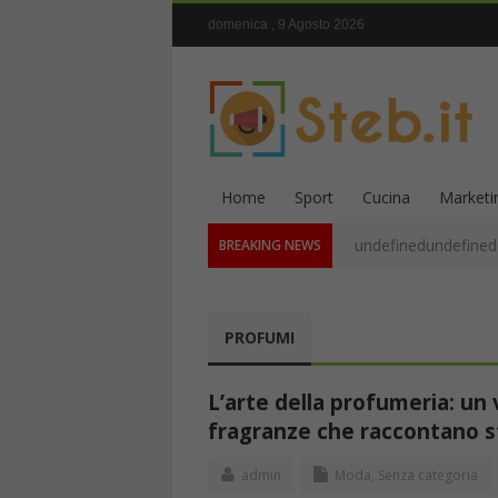
domenica , 9 Agosto 2026
Home
Sport
Cucina
Marketi
undefinedundefined
BREAKING NEWS
PROFUMI
L’arte della profumeria: un
fragranze che raccontano s
admin
Moda
,
Senza categoria