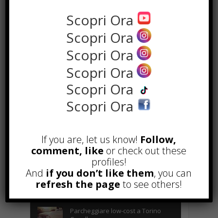
Scopri Ora
Scopri Ora
Scopri Ora
Scopri Ora
Scopri Ora
Scopri Ora
POPOLARI
Alcuni trucchi per avere un blog di
If you are, let us know!
Follow,
successo
comment, like
or check out these
Novembre 22nd, 2016
profiles!
And
if you don’t like them
, you can
Comprare visite YouTube: i 5
vantaggi TOP!
refresh the page
to see others!
Novembre 2nd, 2017
Parcheggiare low-cost a Torino