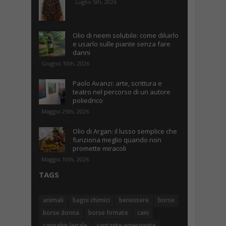
Luglio 5th, 2026
Olio di neem solubile: come diluirlo
e usarlo sulle piante senza fare
danni
Giugno 10th, 2026
Paolo Avanzi: arte, scrittura e
teatro nel percorso di un autore
poliedrico
Maggio 25th, 2026
Olio di Argan: il lusso semplice che
funziona meglio quando non
promette miracoli
Maggio 10th, 2026
TAGS
animali
bagni chimici
benessere
borse
borse donna
borse firmate
cani
cannabis legale
cantante emergente