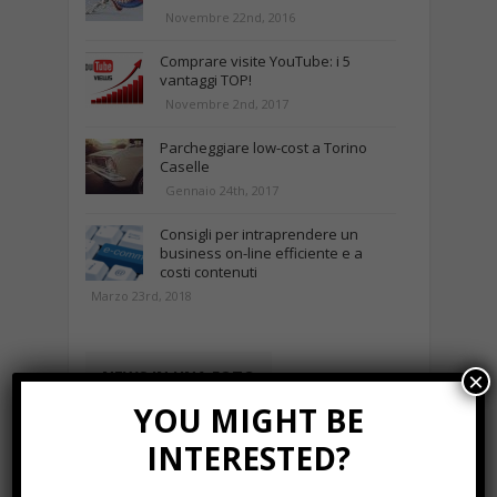
Novembre 22nd, 2016
Comprare visite YouTube: i 5
vantaggi TOP!
Novembre 2nd, 2017
Parcheggiare low-cost a Torino
Caselle
Gennaio 24th, 2017
Consigli per intraprendere un
business on-line efficiente e a
costi contenuti
Marzo 23rd, 2018
NEWS IN UNA FOTO
×
YOU MIGHT BE
INTERESTED?