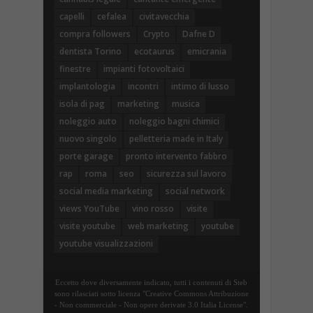
capelli
cefalea
civitavecchia
compra followers
Crypto
Dafne D
dentista Torino
ecotaurus
emicrania
finestre
impianti fotovoltaici
implantologia
incontri
intimo di lusso
isola di pag
marketing
musica
noleggio auto
noleggio bagni chimici
nuovo singolo
pelletteria made in Italy
porte garage
pronto intervento fabbro
rap
roma
seo
sicurezza sul lavoro
social media marketing
social network
views YouTube
vino rosso
visite
visite youtube
web marketing
youtube
youtube visualizzazioni
Eccetto dove diversamente indicato, tutti i contenuti di Steb
sono rilasciati sotto licenza "Creative Commons Attribuzione
- Non commerciale - Non opere derivate 3.0 Italia License".