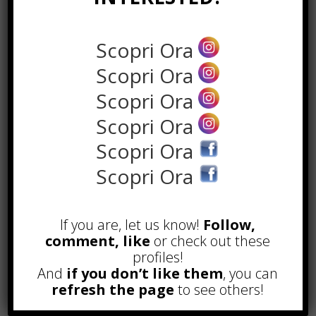
Scopri Ora
Scopri Ora
Scopri Ora
Scopri Ora
Scopri Ora
Scopri Ora
POPOLARI
If you are, let us know!
Follow,
comment, like
or check out these
Alcuni trucchi per avere un blog di
successo
profiles!
Novembre 22nd, 2016
And
if you don’t like them
, you can
refresh the page
to see others!
Comprare visite YouTube: i 5
vantaggi TOP!