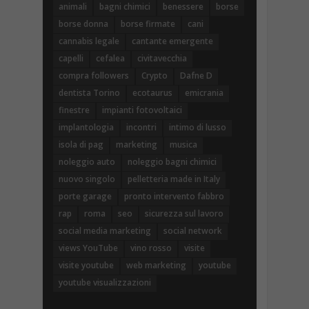
animali
bagni chimici
benessere
borse
borse donna
borse firmate
cani
cannabis legale
cantante emergente
capelli
cefalea
civitavecchia
compra followers
Crypto
Dafne D
dentista Torino
ecotaurus
emicrania
finestre
impianti fotovoltaici
implantologia
incontri
intimo di lusso
isola di pag
marketing
musica
noleggio auto
noleggio bagni chimici
nuovo singolo
pelletteria made in Italy
porte garage
pronto intervento fabbro
rap
roma
seo
sicurezza sul lavoro
social media marketing
social network
views YouTube
vino rosso
visite
visite youtube
web marketing
youtube
youtube visualizzazioni