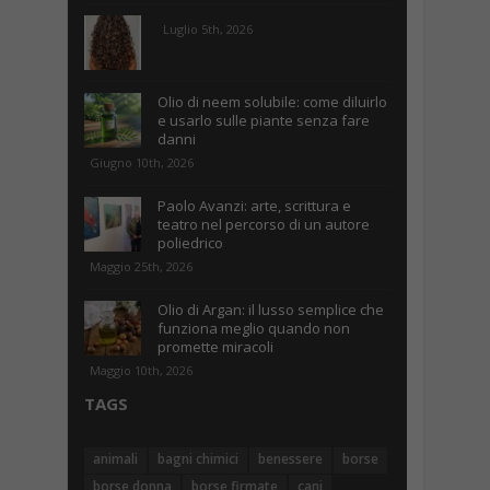
Luglio 5th, 2026
Olio di neem solubile: come diluirlo
e usarlo sulle piante senza fare
danni
Giugno 10th, 2026
Paolo Avanzi: arte, scrittura e
teatro nel percorso di un autore
poliedrico
Maggio 25th, 2026
Olio di Argan: il lusso semplice che
funziona meglio quando non
promette miracoli
Maggio 10th, 2026
TAGS
animali
bagni chimici
benessere
borse
borse donna
borse firmate
cani