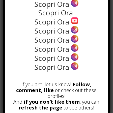
Scopri Ora
Scopri Ora
Scopri Ora
Scopri Ora
Scopri Ora
Scopri Ora
Scopri Ora
POPOLARI
Scopri Ora
Alcuni trucchi per avere un blog di
successo
If you are, let us know!
Follow,
Novembre 22nd, 2016
comment, like
or check out these
profiles!
Comprare visite YouTube: i 5
vantaggi TOP!
And
if you don’t like them
, you can
Novembre 2nd, 2017
refresh the page
to see others!