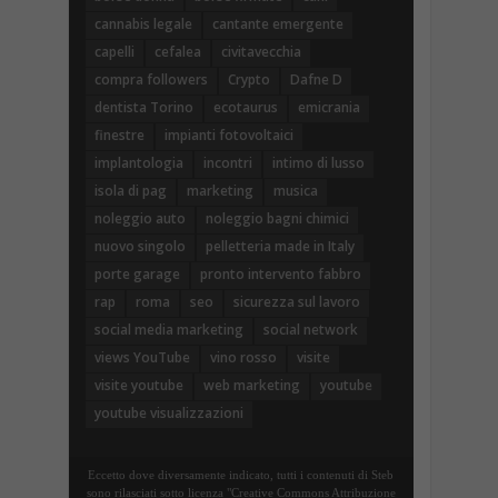
cannabis legale
cantante emergente
capelli
cefalea
civitavecchia
compra followers
Crypto
Dafne D
dentista Torino
ecotaurus
emicrania
finestre
impianti fotovoltaici
implantologia
incontri
intimo di lusso
isola di pag
marketing
musica
noleggio auto
noleggio bagni chimici
nuovo singolo
pelletteria made in Italy
porte garage
pronto intervento fabbro
rap
roma
seo
sicurezza sul lavoro
social media marketing
social network
views YouTube
vino rosso
visite
visite youtube
web marketing
youtube
youtube visualizzazioni
Eccetto dove diversamente indicato, tutti i contenuti di Steb
sono rilasciati sotto licenza "Creative Commons Attribuzione