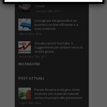
Parcheggiare low-cost a Torino
Caselle
Gennaio 24th, 2017
Consigli per intraprendere un
business on-line efficiente e a
costi contenuti
Marzo 23rd, 2018
Visualizzazioni YouTube: 6
suggerimenti per andare verso la
strada giusta.
Novembre 13th, 2017
RECENSIONI
POST ATTUALI
Parete Respira ecologica: come
costruire con materiali naturali
senza rinunciare alle prestazioni
Luglio 18th, 2026