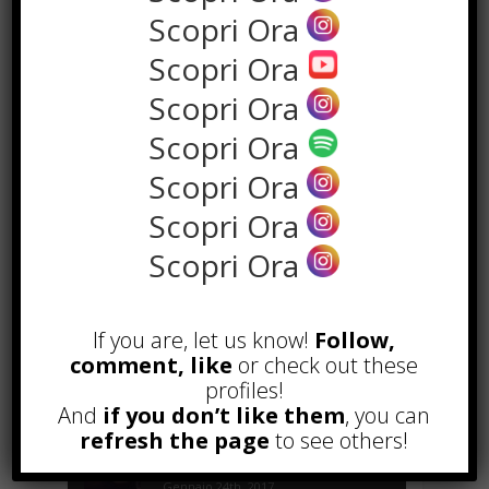
Scopri Ora
Scopri Ora
Scopri Ora
Scopri Ora
Scopri Ora
Scopri Ora
POPOLARI
Scopri Ora
Alcuni trucchi per avere un blog di
successo
Novembre 22nd, 2016
If you are, let us know!
Follow,
Comprare visite YouTube: i 5
comment, like
or check out these
vantaggi TOP!
profiles!
Novembre 2nd, 2017
And
if you don’t like them
, you can
refresh the page
to see others!
Parcheggiare low-cost a Torino
Caselle
Gennaio 24th, 2017