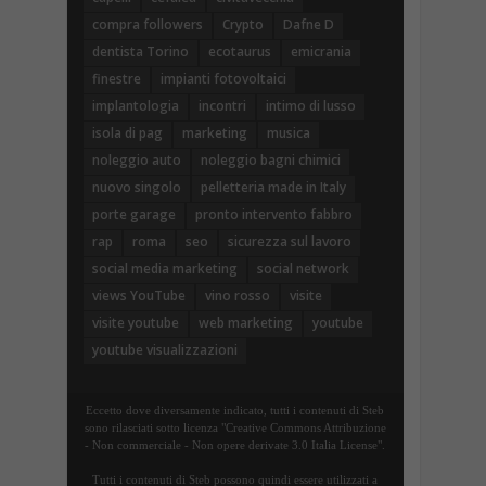
compra followers
Crypto
Dafne D
dentista Torino
ecotaurus
emicrania
finestre
impianti fotovoltaici
implantologia
incontri
intimo di lusso
isola di pag
marketing
musica
noleggio auto
noleggio bagni chimici
nuovo singolo
pelletteria made in Italy
porte garage
pronto intervento fabbro
rap
roma
seo
sicurezza sul lavoro
social media marketing
social network
views YouTube
vino rosso
visite
visite youtube
web marketing
youtube
youtube visualizzazioni
Eccetto dove diversamente indicato, tutti i contenuti di Steb
sono rilasciati sotto licenza "Creative Commons Attribuzione
- Non commerciale - Non opere derivate 3.0 Italia License".
Tutti i contenuti di Steb possono quindi essere utilizzati a