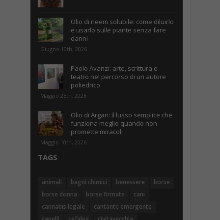
Olio di neem solubile: come diluirlo
e usarlo sulle piante senza fare
danni
Giugno 10th, 2026
Paolo Avanzi: arte, scrittura e
teatro nel percorso di un autore
poliedrico
Maggio 25th, 2026
Olio di Argan: il lusso semplice che
funziona meglio quando non
promette miracoli
Maggio 10th, 2026
TAGS
animali
bagni chimici
benessere
borse
borse donna
borse firmate
cani
cannabis legale
cantante emergente
capelli
cefalea
civitavecchia