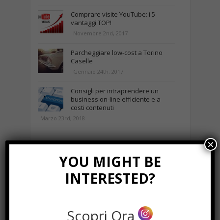
Comprare visite YouTube: i 5
vantaggi TOP!
Novembre 2nd, 2017
Parcheggiare low-cost a Torino
Caselle
Gennaio 24th, 2017
Consigli per intraprendere un
business on-line efficiente e a
costi contenuti
Marzo 23rd, 2018
×
NEWS IN UNA FOTO
YOU MIGHT BE
INTERESTED?
Scopri Ora