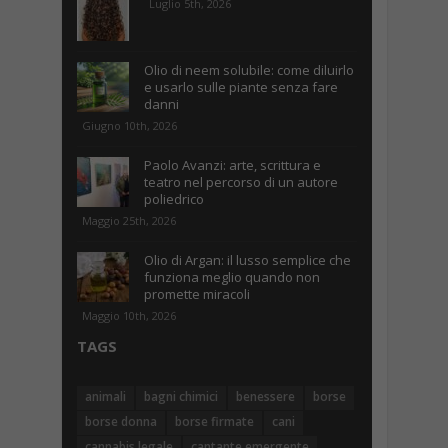
Luglio 5th, 2026
Olio di neem solubile: come diluirlo
e usarlo sulle piante senza fare
danni
Giugno 10th, 2026
Paolo Avanzi: arte, scrittura e
teatro nel percorso di un autore
poliedrico
Maggio 25th, 2026
Olio di Argan: il lusso semplice che
funziona meglio quando non
promette miracoli
Maggio 10th, 2026
TAGS
animali
bagni chimici
benessere
borse
borse donna
borse firmate
cani
cannabis legale
cantante emergente