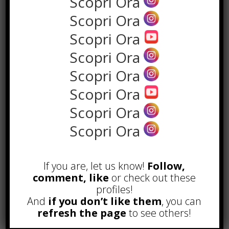
Scopri Ora
Scopri Ora
Scopri Ora
Scopri Ora
Scopri Ora
Scopri Ora
Scopri Ora
POPOLARI
Scopri Ora
Alcuni trucchi per avere un blog di
successo
Novembre 22nd, 2016
If you are, let us know!
Follow,
comment, like
or check out these
Comprare visite YouTube: i 5
profiles!
vantaggi TOP!
And
if you don’t like them
, you can
Novembre 2nd, 2017
refresh the page
to see others!
Parcheggiare low-cost a Torino