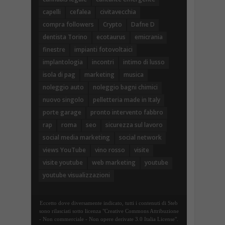
capelli
cefalea
civitavecchia
compra followers
Crypto
Dafne D
dentista Torino
ecotaurus
emicrania
finestre
impianti fotovoltaici
implantologia
incontri
intimo di lusso
isola di pag
marketing
musica
noleggio auto
noleggio bagni chimici
nuovo singolo
pelletteria made in Italy
porte garage
pronto intervento fabbro
rap
roma
seo
sicurezza sul lavoro
social media marketing
social network
views YouTube
vino rosso
visite
visite youtube
web marketing
youtube
youtube visualizzazioni
Eccetto dove diversamente indicato, tutti i contenuti di Steb
sono rilasciati sotto licenza "Creative Commons Attribuzione
- Non commerciale - Non opere derivate 3.0 Italia License".