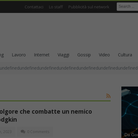
Contattaci
Lo staff
Pubblicità sul network
ng
Lavoro
Internet
Viaggi
Gossip
Video
Cultura
undefinedundefinedundefinedundefinedundefinedundefinedundefined
a Folgore che combatte un nemico
odgkin
h, 2023
0 Comments
Da Goog