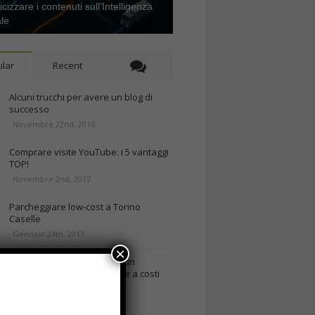
icizzare i contenuti sull’Intelligenza
ale
lar
Recent
Alcuni trucchi per avere un blog di
successo
Novembre 22nd, 2016
Comprare visite YouTube: i 5 vantaggi
TOP!
Novembre 2nd, 2017
Parcheggiare low-cost a Torino
Caselle
Gennaio 24th, 2017
×
Consigli per intraprendere un
business on-line efficiente e a costi
contenuti
rd, 2018