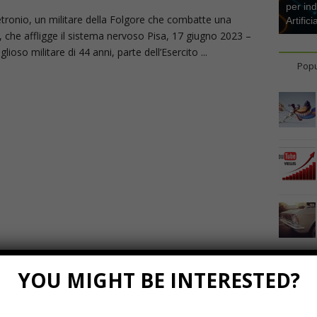
per ind
tronio, un militare della Folgore che combatte una
Artifici
, che affligge il sistema nervoso Pisa, 17 giugno 2023 –
oso militare di 44 anni, parte dell’Esercito ...
Popu
YOU MIGHT BE INTERESTED?
Marzo 23