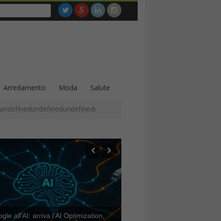
Arredamento
Moda
Salute
undefinedundefinedundefinedundefinedundefinedundefinedundefined
le all’AI: arriva l’AI Optimization,