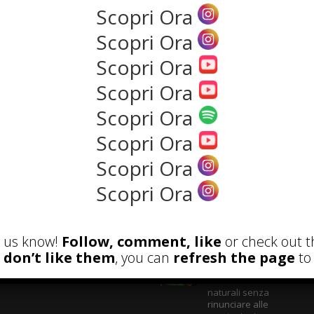
Scopri Ora
Scopri Ora
NEWS
Scopri Ora
Scopri Ora
Scopri Ora
Scopri Ora
Scopri Ora
Scopri Ora
ECENSIONI
POST ATTUALI
et us know!
Follow, comment, like
or check out t
u don’t like them
, you can
refresh the page
to 
Parete Respira
ecologica: come
costruire con materiali
naturali senza
rinunciare alle