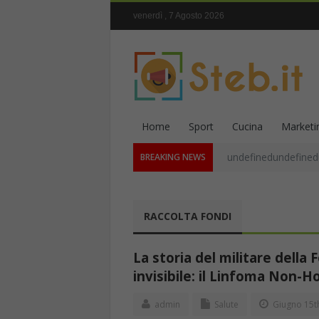
venerdì , 7 Agosto 2026
Home
Sport
Cucina
Marketi
undefinedundefined
BREAKING NEWS
RACCOLTA FONDI
La storia del militare dell
invisibile: il Linfoma Non-H
admin
Salute
Giugno 15t