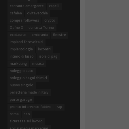
cantante emergente
capelli
cefalea
civitavecchia
compra followers
Crypto
Dafne D
dentista Torino
ecotaurus
emicrania
finestre
impianti fotovoltaici
implantologia
incontri
intimo di lusso
isola di pag
marketing
musica
noleggio auto
noleggio bagni chimici
nuovo singolo
pelletteria made in Italy
porte garage
pronto intervento fabbro
rap
roma
seo
sicurezza sul lavoro
social media marketing