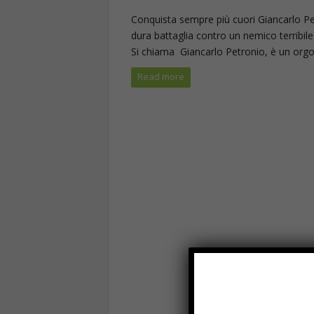
Conquista sempre più cuori Giancarlo Pe
dura battaglia contro un nemico terribile
Si chiama Giancarlo Petronio, è un orgogli
Read more