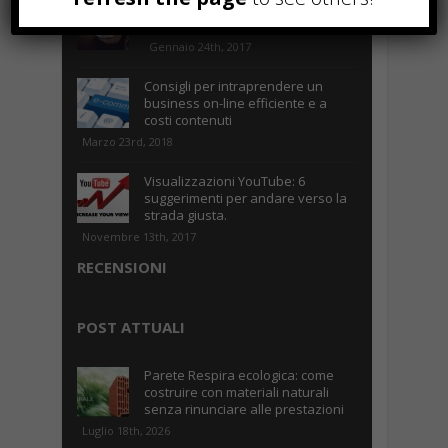
Parcheggiare low-cost a Torino
Caselle
Gennaio 24th, 2017
Consigli per intraprendere un
business on-line efficiente e a
costi contenuti
Marzo 23rd, 2018
Visualizzazioni YouTube: 6
suggerimenti per andare verso la
strada giusta.
Novembre 13th, 2017
RECENSIONI
POST ATTUALI
Parete Respira ecologica: come
costruire con materiali naturali
senza rinunciare alle prestazioni
Luglio 18th, 2026