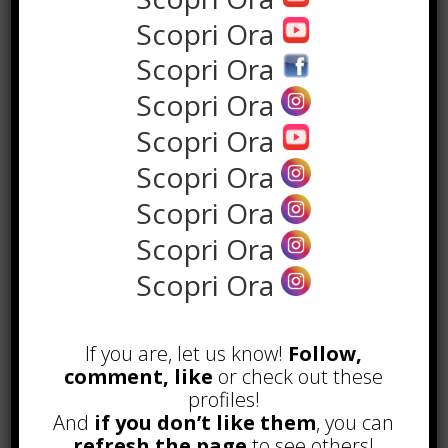
Scopri Ora
Scopri Ora
Scopri Ora
Scopri Ora
Scopri Ora
Scopri Ora
Scopri Ora
POPOLARI
Scopri Ora
Alcuni trucchi per avere un blog di
successo
Novembre 22nd, 2016
If you are, let us know!
Follow,
comment, like
or check out these
Comprare visite YouTube: i 5
vantaggi TOP!
profiles!
Novembre 2nd, 2017
And
if you don’t like them
, you can
refresh the page
to see others!