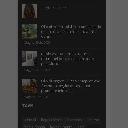
Luglio 5th, 2026
Olio di neem solubile: come diluirlo
e usarlo sulle piante senza fare
danni
Giugno 10th, 2026
Paolo Avanzi: arte, scrittura e
teatro nel percorso di un autore
poliedrico
Maggio 25th, 2026
Olio di Argan: il lusso semplice che
funziona meglio quando non
promette miracoli
Maggio 10th, 2026
TAGS
animali
bagni chimici
benessere
borse
borse donna
borse firmate
cani