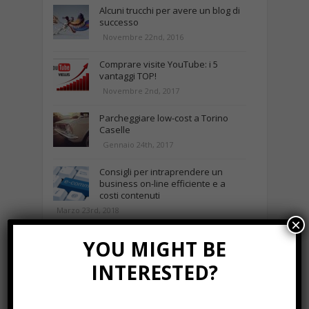
Alcuni trucchi per avere un blog di
successo
Novembre 22nd, 2016
Comprare visite YouTube: i 5
vantaggi TOP!
Novembre 2nd, 2017
Parcheggiare low-cost a Torino
Caselle
Gennaio 24th, 2017
Consigli per intraprendere un
business on-line efficiente e a
costi contenuti
Marzo 23rd, 2018
×
YOU MIGHT BE
NEWS IN UNA FOTO
INTERESTED?