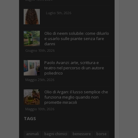
Luglio 5th, 2026
Olio di neem solubile: come diluirlo
e usarlo sulle piante senza fare
danni
Giugno 10th, 2026
Paolo Avanzi: arte, scrittura e
teatro nel percorso di un autore
poliedrico
Maggio 25th, 2026
Olio di Argan: il lusso semplice che
funziona meglio quando non
promette miracoli
Maggio 10th, 2026
TAGS
animali
bagni chimici
benessere
borse