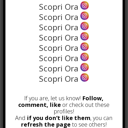
Scopri Ora
Scopri Ora
Scopri Ora
Scopri Ora
Scopri Ora
Scopri Ora
Scopri Ora
Scopri Ora
POPOLARI
Alcuni trucchi per avere un blog di
successo
If you are, let us know!
Follow,
Novembre 22nd, 2016
comment, like
or check out these
profiles!
Comprare visite YouTube: i 5
And
if you don’t like them
, you can
vantaggi TOP!
refresh the page
to see others!
Novembre 2nd, 2017