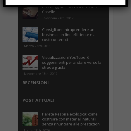
Parcheggiare low-cost a Torino
Caselle
Gennaio 24th, 2017
Consigli per intraprendere un
business on-line efficiente e a
costi contenuti
Marzo 23rd, 2018
Visualizzazioni YouTube: 6
suggerimenti per andare verso la
strada giusta.
Novembre 13th, 2017
RECENSIONI
POST ATTUALI
Parete Respira ecologica: come
costruire con materiali naturali
senza rinunciare alle prestazioni
Luglio 18th, 2026