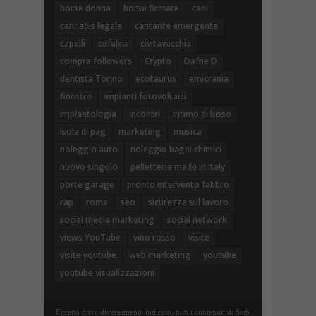
borse donna
borse firmate
cani
cannabis legale
cantante emergente
capelli
cefalea
civitavecchia
compra followers
Crypto
Dafne D
dentista Torino
ecotaurus
emicrania
finestre
impianti fotovoltaici
implantologia
incontri
intimo di lusso
isola di pag
marketing
musica
noleggio auto
noleggio bagni chimici
nuovo singolo
pelletteria made in Italy
porte garage
pronto intervento fabbro
rap
roma
seo
sicurezza sul lavoro
social media marketing
social network
views YouTube
vino rosso
visite
visite youtube
web marketing
youtube
youtube visualizzazioni
Eccetto dove diversamente indicato, tutti i contenuti di Steb