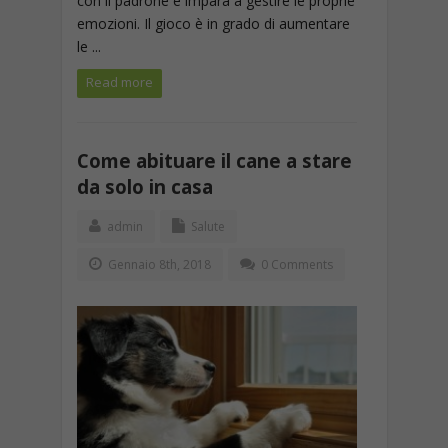
con il padrone e impara a gestire le proprie
emozioni. Il gioco è in grado di aumentare
le ...
Read more
Come abituare il cane a stare
da solo in casa
admin
Salute
Gennaio 8th, 2018
0 Comments