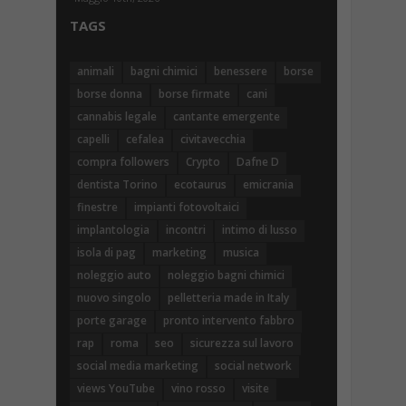
TAGS
animali
bagni chimici
benessere
borse
borse donna
borse firmate
cani
cannabis legale
cantante emergente
capelli
cefalea
civitavecchia
compra followers
Crypto
Dafne D
dentista Torino
ecotaurus
emicrania
finestre
impianti fotovoltaici
implantologia
incontri
intimo di lusso
isola di pag
marketing
musica
noleggio auto
noleggio bagni chimici
nuovo singolo
pelletteria made in Italy
porte garage
pronto intervento fabbro
rap
roma
seo
sicurezza sul lavoro
social media marketing
social network
views YouTube
vino rosso
visite