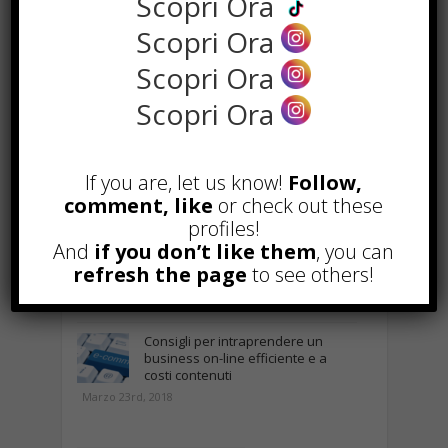
Scopri Ora
Scopri Ora
Popular
Recent
Scopri Ora
Scopri Ora
Alcuni trucchi per avere un blog di
successo
Novembre 22nd, 2016
If you are, let us know!
Follow,
Comprare visite YouTube: i 5
comment, like
or check out these
vantaggi TOP!
profiles!
Novembre 2nd, 2017
And
if you don’t like them
, you can
Parcheggiare low-cost a Torino
refresh the page
to see others!
Caselle
Gennaio 24th, 2017
Consigli per intraprendere un
business on-line efficiente e a
costi contenuti
Marzo 23rd, 2018