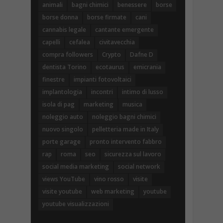
animali
bagni chimici
benessere
borse
borse donna
borse firmate
cani
cannabis legale
cantante emergente
capelli
cefalea
civitavecchia
compra followers
Crypto
Dafne D
dentista Torino
ecotaurus
emicrania
finestre
impianti fotovoltaici
implantologia
incontri
intimo di lusso
isola di pag
marketing
musica
noleggio auto
noleggio bagni chimici
nuovo singolo
pelletteria made in Italy
porte garage
pronto intervento fabbro
rap
roma
seo
sicurezza sul lavoro
social media marketing
social network
views YouTube
vino rosso
visite
visite youtube
web marketing
youtube
youtube visualizzazioni