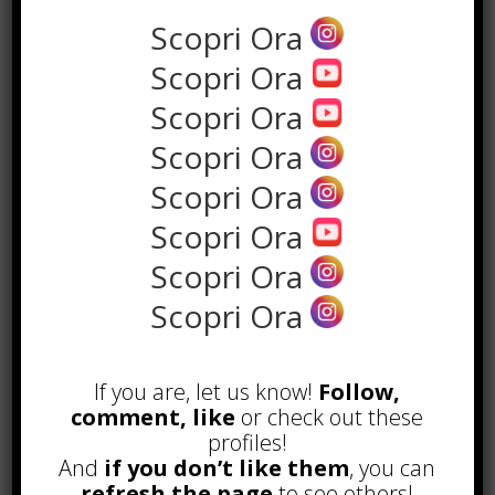
Scopri Ora
Scopri Ora
Scopri Ora
Scopri Ora
Scopri Ora
Scopri Ora
Scopri Ora
Scopri Ora
POPOLARI
Alcuni trucchi per avere un blog di
If you are, let us know!
Follow,
successo
comment, like
or check out these
Novembre 22nd, 2016
profiles!
Comprare visite YouTube: i 5
And
if you don’t like them
, you can
vantaggi TOP!
refresh the page
to see others!