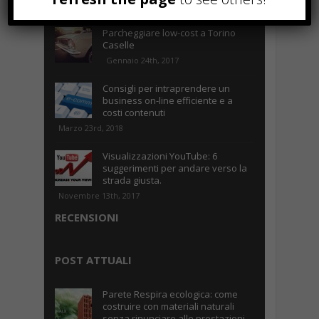
Novembre 2nd, 2017
Parcheggiare low-cost a Torino
Caselle
Gennaio 24th, 2017
Consigli per intraprendere un
business on-line efficiente e a
costi contenuti
Marzo 23rd, 2018
Visualizzazioni YouTube: 6
suggerimenti per andare verso la
strada giusta.
Novembre 13th, 2017
RECENSIONI
POST ATTUALI
Parete Respira ecologica: come
costruire con materiali naturali
senza rinunciare alle prestazioni