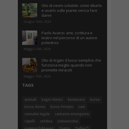
Olio di neem solubile: come diluirlo
e usarlo sulle piante senza fare
danni
Giugno 10th, 2026
Paolo Avanzi: arte, scrittura e
teatro nel percorso di un autore
poliedrico
Maggio 25th, 2026
Olio di Argan: il lusso semplice che
funziona meglio quando non
promette miracoli
Maggio 10th, 2026
TAGS
animali
bagni chimici
benessere
borse
borse donna
borse firmate
cani
cannabis legale
cantante emergente
capelli
cefalea
civitavecchia
compra followers
Crypto
Dafne D