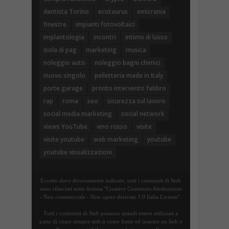
dentista Torino
ecotaurus
emicrania
finestre
impianti fotovoltaici
implantologia
incontri
intimo di lusso
isola di pag
marketing
musica
noleggio auto
noleggio bagni chimici
nuovo singolo
pelletteria made in Italy
porte garage
pronto intervento fabbro
rap
roma
seo
sicurezza sul lavoro
social media marketing
social network
views YouTube
vino rosso
visite
visite youtube
web marketing
youtube
youtube visualizzazioni
Eccetto dove diversamente indicato, tutti i contenuti di Steb
sono rilasciati sotto licenza "Creative Commons Attribuzione
- Non commerciale - Non opere derivate 3.0 Italia License".
Tutti i contenuti di Steb possono quindi essere utilizzati a
patto di citare sempre steb.it come fonte ed inserire un link o