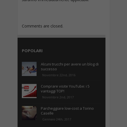
Comments are closed.
POPOLARI
Alcuni trucchi per avere un blog di
successo
Novembre 22nd, 2016
Comprare visite YouTube: i 5
vantaggi TOP!
Novembre 2nd, 2017
Parcheggiare low-cost a Torino
Caselle
Gennaio 24th, 2017