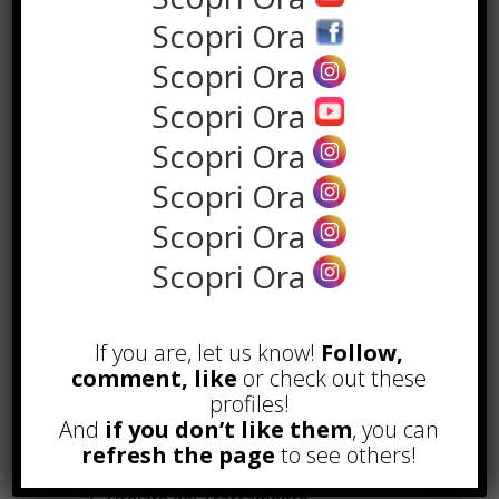
accessibili tramite link o banner pubblicitari.
Scopri Ora
L’uso del Sito avviene sotto l’esclusiva
Scopri Ora
responsabilità dell’utente, che esonera
espressamente Steb.it da ogni
Scopri Ora
responsabilità per eventuali danni diretti o
Scopri Ora
indiretti derivanti dall’utilizzo del Sito.
Scopri Ora
8. Modifiche e Aggiornamenti
Steb.it si riserva il diritto di modificare i
Scopri Ora
presenti Termini e Condizioni in qualsiasi
Scopri Ora
momento. Gli utenti sono tenuti a
consultare periodicamente questa sezione
per verificare eventuali aggiornamenti.
If you are, let us know!
Follow,
—
comment, like
or check out these
PRIVACY POLICY DI
profiles!
And
if you don’t like them
, you can
STEB.IT
refresh the page
to see others!
1. Titolare del Trattamento