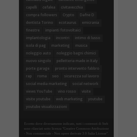
capelli
cefalea
civitavecchia
compra followers
Crypto
Dafne D
dentista Torino
ecotaurus
emicrania
finestre
impianti fotovoltaici
implantologia
incontri
intimo di lusso
isola di pag
marketing
musica
noleggio auto
noleggio bagni chimici
nuovo singolo
pelletteria made in Italy
porte garage
pronto intervento fabbro
rap
roma
seo
sicurezza sul lavoro
social media marketing
social network
views YouTube
vino rosso
visite
visite youtube
web marketing
youtube
youtube visualizzazioni
Eccetto dove diversamente indicato, tutti i contenuti di Steb
sono rilasciati sotto licenza "Creative Commons Attribuzione
- Non commerciale - Non opere derivate 3.0 Italia License".