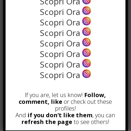
Scopri Ora
Scopri Ora
Scopri Ora
Scopri Ora
Scopri Ora
Scopri Ora
Scopri Ora
POPOLARI
Scopri Ora
Alcuni trucchi per avere un blog di
successo
Novembre 22nd, 2016
If you are, let us know!
Follow,
comment, like
or check out these
Comprare visite YouTube: i 5
profiles!
vantaggi TOP!
And
if you don’t like them
, you can
Novembre 2nd, 2017
refresh the page
to see others!
Parcheggiare low-cost a Torino