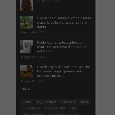
Luglio 5th, 2026
Olio di neem solubile: come diluirlo
e usarlo sulle piante senza fare
danni
Giugno 10th, 2026
Paolo Avanzi: arte, scrittura e
teatro nel percorso di un autore
poliedrico
Maggio 25th, 2026
Olio di Argan: il lusso semplice che
funziona meglio quando non
promette miracoli
Maggio 10th, 2026
TAGS
animali
bagni chimici
benessere
borse
borse donna
borse firmate
cani
cannabis legale
cantante emergente