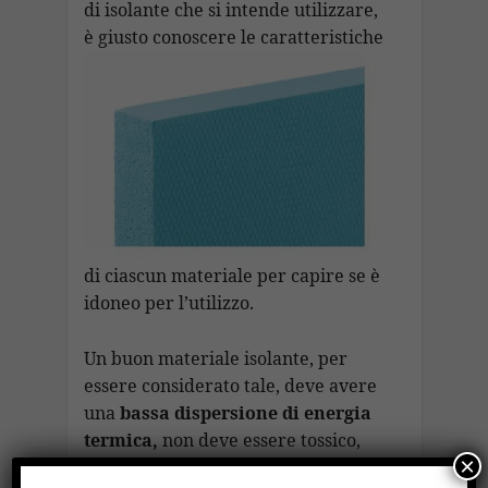
di isolante che si intende utilizzare,
è giusto conoscere le
caratteristiche
di ciascun materiale per capire se è
idoneo per l’utilizzo.
Un buon materiale isolante, per
essere considerato tale, deve avere
una
bassa dispersione di energia
termica,
non deve essere tossico,
×
stabile anche sul lungo periodo, non