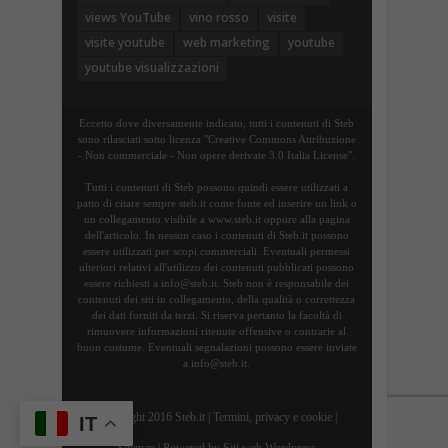
views YouTube
vino rosso
visite
visite youtube
web marketing
youtube
youtube visualizzazioni
Eccetto dove diversamente indicato, tutti i contenuti di Steb
sono rilasciati sotto licenza "Creative Commons Attribuzione
- Non commerciale - Non opere derivate 3.0 Italia License".
Tutti i contenuti di Steb possono quindi essere utilizzati a
patto di citare sempre steb.it come fonte ed inserire un link o
un collegamento visibile a www.steb.it oppure alla pagina
dell'articolo. In nessun caso i contenuti di Steb.it possono
essere utilizzati per scopi commerciali. Eventuali permessi
ulteriori relativi all'utilizzo dei contenuti pubblicati possono
essere richiesti a info@steb.it. Steb non è responsabile dei
contenuti dei siti in collegamento, della qualità o correttezza
dei dati forniti da terzi. Si riserva pertanto la facoltà di
rimuovere informazioni ritenute offensive o contrarie al
buon costume. Eventuali segnalazioni possono essere inviate
a info@steb.it.
Copyright 2016 Steb.it |
Termini, privacy e cookie
|
IT
Sitemap
| Powered by
Siti web Wordpress