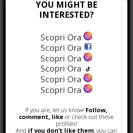
attaccabile da muffe e parassiti ,
YOU MIGHT BE
resistente al fuoco, ignifugo per
INTERESTED?
natura o previo trattamento.
Per una corretta applicazione dei
Scopri Ora
materiali isolanti è opportuno
Scopri Ora
conoscere quelli che sono i principi
che regolano la dispersione del
Scopri Ora
calore. L’aria calda tende a
Scopri Ora
disperdersi nei punti più freddi
della casa: vani delle scale,
Scopri Ora
scantinati, finestre, solai ed
Scopri Ora
aumenta in corrispondenza di tutte
le superfici vetrate e del tetto.
If you are, let us know!
Follow,
Con l’impiego dei materiali isolanti
comment, like
or check out these
si aumenta l’efficienza energetica
profiles!
della casa, si diminuiscono i consumi
And
if you don’t like them
, you can