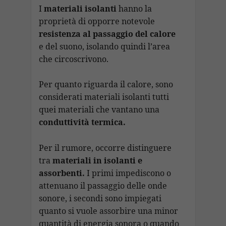
b
s
gr
e
p
l
ai
p
n
I
materiali isolanti
hanno la
o
A
a
dI
c
proprietà di opporre notevole
l
y
di
resistenza al passaggio del calore
o
p
m
n
h
Li
vi
e del suono, isolando quindi l’area
k
p
at
n
di
che circoscrivono.
k
Per quanto riguarda il calore, sono
considerati materiali isolanti tutti
quei materiali che vantano una
conduttività termica.
Per il rumore, occorre distinguere
tra
materiali in isolanti e
assorbenti.
I primi impediscono o
attenuano il passaggio delle onde
sonore, i secondi sono impiegati
quanto si vuole assorbire una minor
quantità di energia sonora o quando