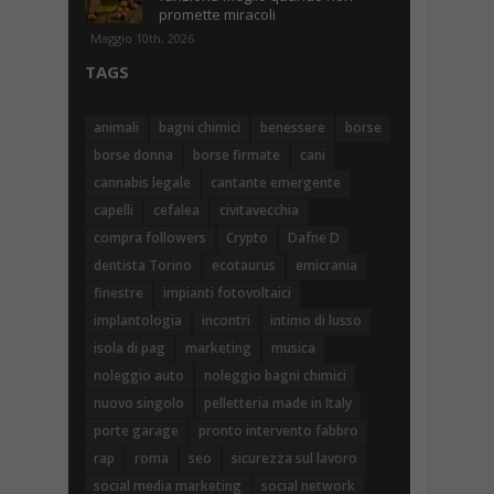
promette miracoli
Maggio 10th, 2026
TAGS
animali
bagni chimici
benessere
borse
borse donna
borse firmate
cani
cannabis legale
cantante emergente
capelli
cefalea
civitavecchia
compra followers
Crypto
Dafne D
dentista Torino
ecotaurus
emicrania
finestre
impianti fotovoltaici
implantologia
incontri
intimo di lusso
isola di pag
marketing
musica
noleggio auto
noleggio bagni chimici
nuovo singolo
pelletteria made in Italy
porte garage
pronto intervento fabbro
rap
roma
seo
sicurezza sul lavoro
social media marketing
social network