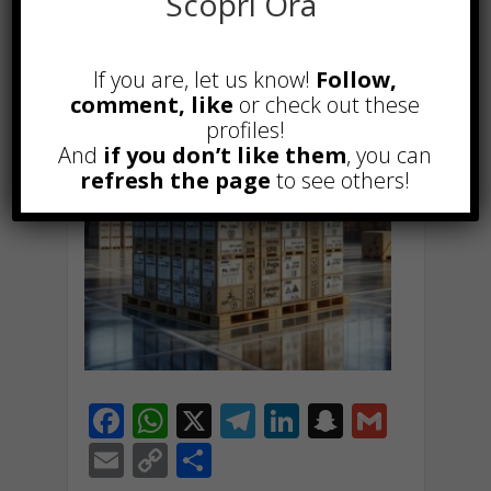
Scopri Ora
dell’imballaggio.
If you are, let us know!
Follow,
comment, like
or check out these
profiles!
And
if you don’t like them
, you can
refresh the page
to see others!
F
W
X
T
Li
S
G
ac
h
el
n
n
m
E
C
C
e
at
e
k
a
ai