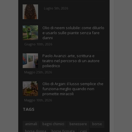
Luglio 5th, 2026
Olio di neem solubile: come diluirlo
e usarlo sulle piante senza fare
danni
Giugno 10th, 2026
Paolo Avanzi: arte, scrittura e
teatro nel percorso di un autore
poliedrico
Maggio 25th, 2026
Olio di Argan: il lusso semplice che
funziona meglio quando non
promette miracoli
Maggio 10th, 2026
TAGS
animali
bagni chimici
benessere
borse
borse donna
borse firmate
cani