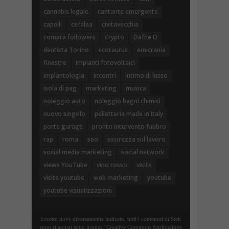
cannabis legale
cantante emergente
capelli
cefalea
civitavecchia
compra followers
Crypto
Dafne D
dentista Torino
ecotaurus
emicrania
finestre
impianti fotovoltaici
implantologia
incontri
intimo di lusso
isola di pag
marketing
musica
noleggio auto
noleggio bagni chimici
nuovo singolo
pelletteria made in Italy
porte garage
pronto intervento fabbro
rap
roma
seo
sicurezza sul lavoro
social media marketing
social network
views YouTube
vino rosso
visite
visite youtube
web marketing
youtube
youtube visualizzazioni
Eccetto dove diversamente indicato, tutti i contenuti di Steb
sono rilasciati sotto licenza "Creative Commons Attribuzione