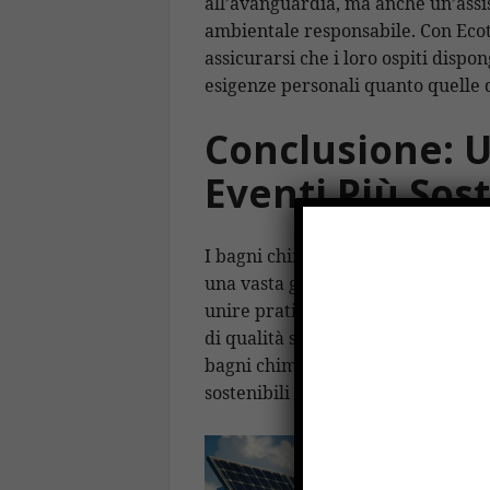
all’avanguardia, ma anche un’assis
ambientale responsabile. Con Ecot
assicurarsi che i loro ospiti dispon
esigenze personali quanto quelle 
Conclusione: 
Eventi Più Sost
I bagni chimici a noleggio rappres
una vasta gamma di eventi e situaz
unire praticità e rispetto per l’a
di qualità superiore. In un mondo 
bagni chimici ecologici è un passo
sostenibili e rispettosi del pianeta.