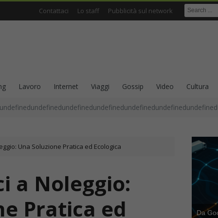
Contattaci
Lo staff
Pubblicità sul network
ng
Lavoro
Internet
Viaggi
Gossip
Video
Cultura
undefinedundefinedundefinedundefinedundefinedundefinedundefined
leggio: Una Soluzione Pratica ed Ecologica
i a Noleggio:
e Pratica ed
Da Goog