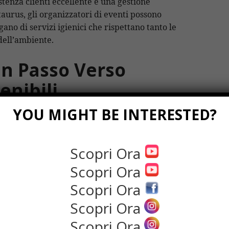
tenza clienti eccellente e una gestione
aurus, gli organizzatori di eventi possono
gano di servizi igienici che rispettano tanto le
dell’ambiente.
Un Passo Verso
enibili
YOU MIGHT BE INTERESTED?
entano una scelta intelligente e sostenibile per
ioni. Con fornitori come Ecotaurus, è possibile
mbiente, garantendo al tempo stesso un servizio
Scopri Ora
sempre più attento all’ecologia, optare per
Scopri Ora
 importante verso la realizzazione di eventi più
Scopri Ora
Scopri Ora
Scopri Ora