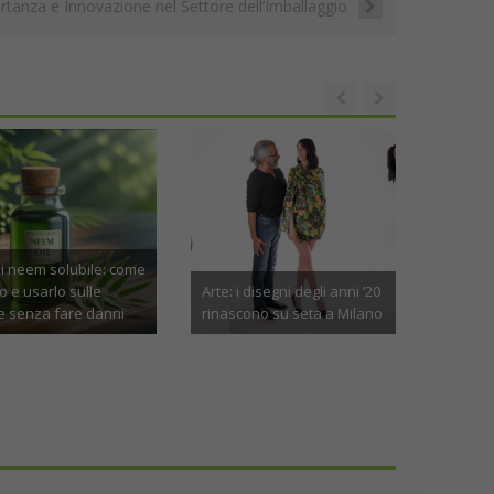
n
di
rtanza e Innovazione nel Settore dell’Imballaggio
t
k
Stipendi docenti 2026:
aumenti, differenze per
0
Arte: i disegni degli anni ’20
grado e cosa cambia
o
rinascono su seta a Milano
davvero
Aprile 21st, 2026
Aprile 6th, 2026