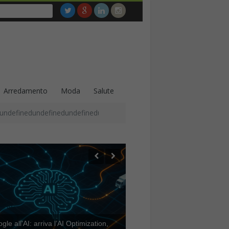
Arredamento
Moda
Salute
undefinedundefinedundefinedundefinedundefinedundefinedundefined
le all’AI: arriva l’AI Optimization,