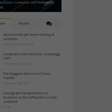
icizzare i contenuti sull’Intelligenza
ale
lar
Recent
Alcuni trucchi per avere un blog di
successo
Novembre 22nd, 2016
Comprare visite YouTube: i 5 vantaggi
TOP!
Novembre 2nd, 2017
Parcheggiare low-cost a Torino
Caselle
Gennaio 24th, 2017
Consigli per intraprendere un
business on-line efficiente e a costi
contenuti
rd, 2018