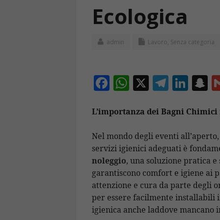
Ecologica
admin
Lavoro
,
Senza categoria
F
W
X
T
Li
S
ac
h
el
n
n
e
at
e
k
a
L’importanza dei Bagni Chimici 
b
s
gr
e
p
Nel mondo degli eventi all’aperto, 
o
A
a
dI
c
servizi igienici adeguati è fondam
o
p
m
n
h
noleggio
, una soluzione pratica e
k
p
a
garantiscono comfort e igiene ai 
attenzione e cura da parte degli o
per essere facilmente installabili 
igienica anche laddove mancano in