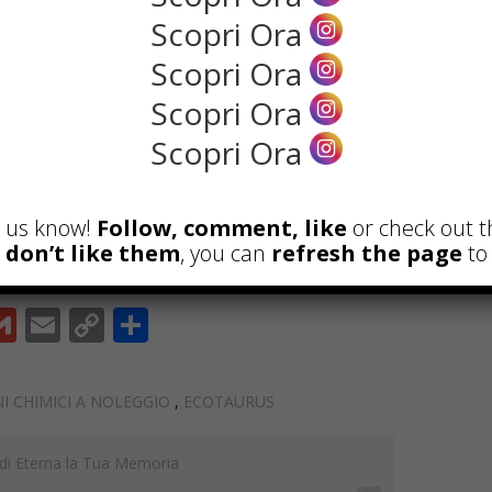
Scopri Ora
Scopri Ora
Scopri Ora
Scopri Ora
et us know!
Follow, comment, like
or check out t
u don’t like them
, you can
refresh the page
to 
G
E
C
C
m
m
o
o
ai
ai
p
n
I CHIMICI A NOLEGGIO
,
ECOTAURUS
l
l
y
di
Li
vi
ndi Eterna la Tua Memoria