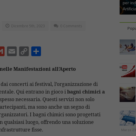
per ind
Artifici
Dicembre 5th, 2023
0 Comments
Popu
G
E
C
C
m
m
o
o
ai
ai
p
n
nelle Manifestazioni all’Aperto
l
l
y
di
dai concerti ai festival, l’organizzazione di
Li
vi
entale. Qui entrano in gioco i
bagni chimici a
n
di
 spesso necessaria. Questi servizi non solo
t
k
partecipanti, ma sono anche un segno di
rganizzatori. I bagni chimici sono progettati
in qualsiasi luogo, offrendo una soluzione
frastrutture fisse.
Marzo 23