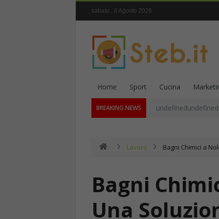
sabato , 8 Agosto 2026
Home
Sport
Cucina
Marketi
undefinedundefined
BREAKING NEWS
Lavoro
Bagni Chimici a No
Bagni Chimic
Una Soluzion