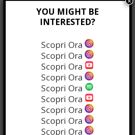
×
Integrare approcci naturali, come
YOU MIGHT BE
l’utilizzo di integratori specifici, può
INTERESTED?
essere un complemento utile alla
terapia tradizionale, contribuendo al
miglioramento della qualità della vita
Scopri Ora
delle persone affette da emicrania.
Scopri Ora
Scopri Ora
Scopri Ora
Scopri Ora
Scopri Ora
Scopri Ora
Scopri Ora
Scopri Ora