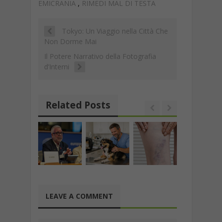
o
A
a
dI
c
l
y
di
EMICRANIA
,
RIMEDI MAL DI TESTA
o
p
m
n
h
Li
vi
k
p
at
Tokyo: Un Viaggio nella Città Che
n
di
Non Dorme Mai
k
Il Potere Narrativo della Fotografia
d’Interni
Related Posts
LEAVE A COMMENT