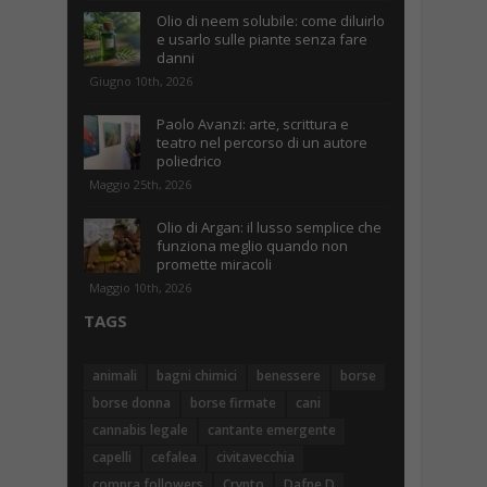
Olio di neem solubile: come diluirlo
e usarlo sulle piante senza fare
danni
Giugno 10th, 2026
Paolo Avanzi: arte, scrittura e
teatro nel percorso di un autore
poliedrico
Maggio 25th, 2026
Olio di Argan: il lusso semplice che
funziona meglio quando non
promette miracoli
Maggio 10th, 2026
TAGS
animali
bagni chimici
benessere
borse
borse donna
borse firmate
cani
cannabis legale
cantante emergente
capelli
cefalea
civitavecchia
compra followers
Crypto
Dafne D