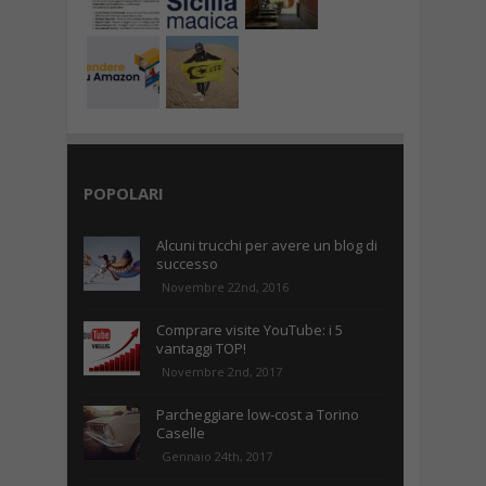
POPOLARI
Alcuni trucchi per avere un blog di
successo
Novembre 22nd, 2016
Comprare visite YouTube: i 5
vantaggi TOP!
Novembre 2nd, 2017
Parcheggiare low-cost a Torino
Caselle
Gennaio 24th, 2017