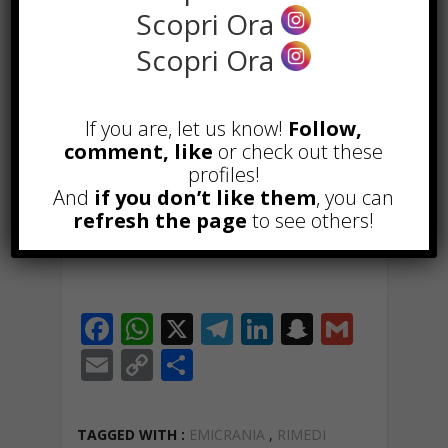
Scopri Ora
Scopri Ora
If you are, let us know!
Follow,
comment, like
or check out these
profiles!
And
if you don’t like them
, you can
refresh the page
to see others!
F
W
X
T
Li
S
G
ac
h
el
n
n
m
E
C
C
e
at
e
k
a
ai
m
o
o
b
s
gr
e
p
l
ai
p
n
TAGGED WITH :
EMICRANIA
,
RIMEDI