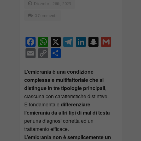
Dicembre 26th, 2023
0 Comments
F
W
X
T
Li
S
G
ac
h
el
n
n
m
E
C
C
e
at
e
k
a
ai
m
o
o
b
s
gr
e
p
l
ai
p
n
L’emicrania è una condizione
o
A
a
dI
c
complessa e multifattoriale che si
l
y
di
distingue in tre tipologie principali
,
o
p
m
n
h
Li
vi
ciascuna con caratteristiche distintive.
k
p
at
n
di
È fondamentale
differenziare
k
l’emicrania da altri tipi di mal di testa
per una diagnosi corretta ed un
trattamento efficace.
L’emicrania non è semplicemente un