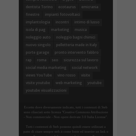
dentista Torino
ecotaurus
emicrania
finestre
impianti fotovoltaici
implantologia
incontri
intimo di lusso
isola di pag
marketing
musica
noleggio auto
noleggio bagni chimici
nuovo singolo
pelletteria made in Italy
porte garage
pronto intervento fabbro
rap
roma
seo
sicurezza sul lavoro
social media marketing
social network
views YouTube
vino rosso
visite
visite youtube
web marketing
youtube
youtube visualizzazioni
Eccetto dove diversamente indicato, tutti i contenuti di Steb
sono rilasciati sotto licenza "Creative Commons Attribuzione
- Non commerciale - Non opere derivate 3.0 Italia License".
Tutti i contenuti di Steb possono quindi essere utilizzati a
patto di citare sempre steb.it come fonte ed inserire un link o