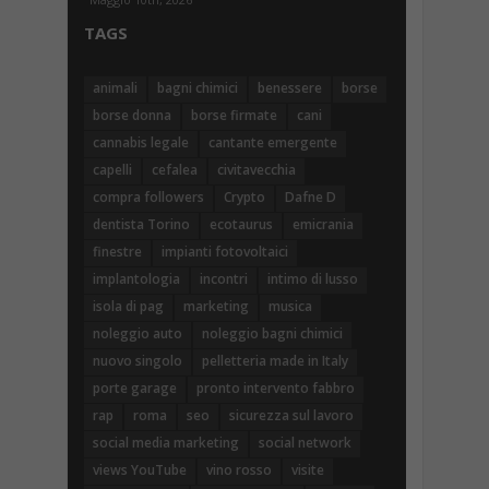
TAGS
animali
bagni chimici
benessere
borse
borse donna
borse firmate
cani
cannabis legale
cantante emergente
capelli
cefalea
civitavecchia
compra followers
Crypto
Dafne D
dentista Torino
ecotaurus
emicrania
finestre
impianti fotovoltaici
implantologia
incontri
intimo di lusso
isola di pag
marketing
musica
noleggio auto
noleggio bagni chimici
nuovo singolo
pelletteria made in Italy
porte garage
pronto intervento fabbro
rap
roma
seo
sicurezza sul lavoro
social media marketing
social network
views YouTube
vino rosso
visite