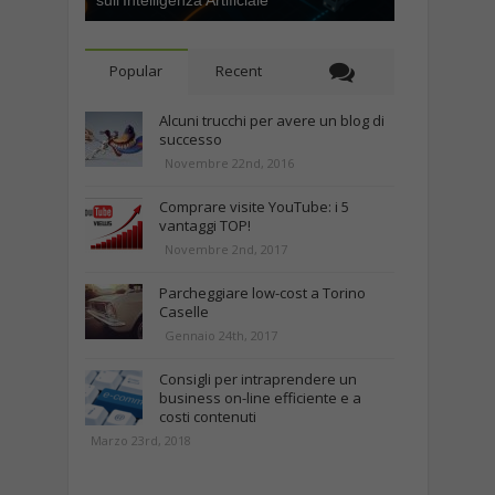
sull’Intelligenza Artificiale
Popular
Recent
Alcuni trucchi per avere un blog di
successo
Novembre 22nd, 2016
Comprare visite YouTube: i 5
vantaggi TOP!
Novembre 2nd, 2017
Parcheggiare low-cost a Torino
Caselle
Gennaio 24th, 2017
Consigli per intraprendere un
business on-line efficiente e a
costi contenuti
Marzo 23rd, 2018