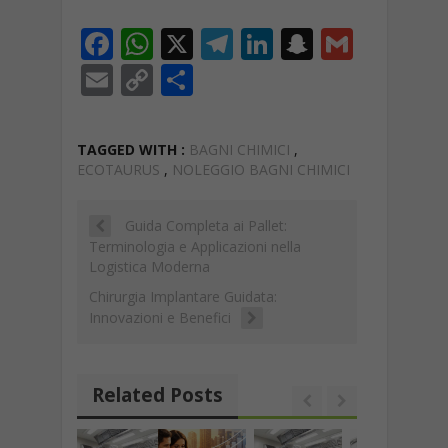
F
W
X
T
Li
S
G
ac
h
el
n
n
m
E
C
C
e
at
e
k
a
ai
m
o
o
b
s
gr
e
p
l
ai
p
n
TAGGED WITH :
BAGNI CHIMICI
,
o
A
a
dI
c
l
y
di
ECOTAURUS
,
NOLEGGIO BAGNI CHIMICI
o
p
m
n
h
Li
vi
k
p
at
Guida Completa ai Pallet:
n
di
Terminologia e Applicazioni nella
k
Logistica Moderna
Chirurgia Implantare Guidata:
Innovazioni e Benefici
Related Posts