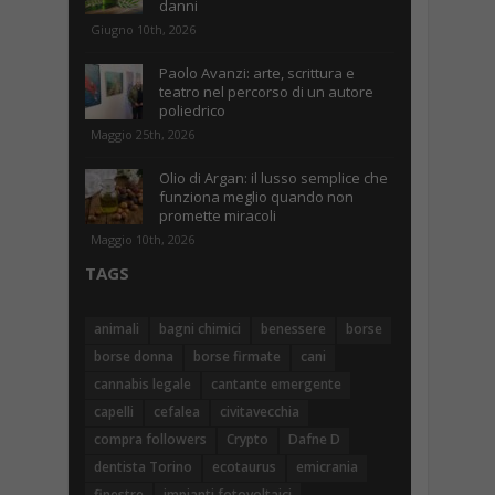
danni
Giugno 10th, 2026
Paolo Avanzi: arte, scrittura e
teatro nel percorso di un autore
poliedrico
Maggio 25th, 2026
Olio di Argan: il lusso semplice che
funziona meglio quando non
promette miracoli
Maggio 10th, 2026
TAGS
animali
bagni chimici
benessere
borse
borse donna
borse firmate
cani
cannabis legale
cantante emergente
capelli
cefalea
civitavecchia
compra followers
Crypto
Dafne D
dentista Torino
ecotaurus
emicrania
finestre
impianti fotovoltaici