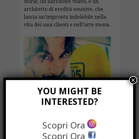
storie, un narratore visivo, e un
architetto di eredità emotive, che
lascia un’impronta indelebile nella
vita dei suoi clienti e nell’arte stessa.
×
YOU MIGHT BE
INTERESTED?
Scopri Ora
Scopri Ora