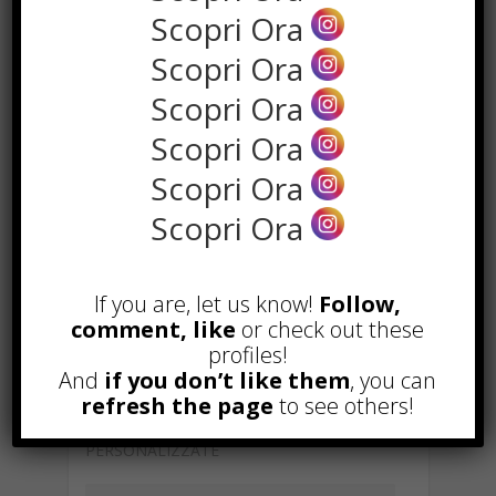
Scopri Ora
Scopri Ora
Scopri Ora
Scopri Ora
Scopri Ora
Scopri Ora
F
W
X
T
Li
S
G
If you are, let us know!
Follow,
comment, like
or check out these
ac
h
el
n
n
m
E
C
C
profiles!
e
at
e
k
a
ai
m
o
o
And
if you don’t like them
, you can
refresh the page
to see others!
b
s
gr
e
p
l
ai
p
n
TAGGED WITH :
OPERE D'ARTE
o
A
a
dI
c
l
y
di
PERSONALIZZATE
o
p
m
n
h
Li
vi