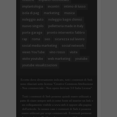
implantologia
incontri
intimo di lusso
isola di pag
marketing
musica
noleggio auto
noleggio bagni chimici
nuovo singolo
pelletteria made in Italy
porte garage
pronto intervento fabbro
rap
roma
seo
sicurezza sul lavoro
social media marketing
social network
views YouTube
vino rosso
visite
visite youtube
web marketing
youtube
youtube visualizzazioni
Eccetto dove diversamente indicato, tutti i contenuti di Steb
sono rilasciati sotto licenza "Creative Commons Attribuzione
- Non commerciale - Non opere derivate 3.0 Italia License".
Tutti i contenuti di Steb possono quindi essere utilizzati a
patto di citare sempre steb.it come fonte ed inserire un link o
un collegamento visibile a www.steb.it oppure alla pagina
dell'articolo. In nessun caso i contenuti di Steb.it possono
essere utilizzati per scopi commerciali. Eventuali permessi