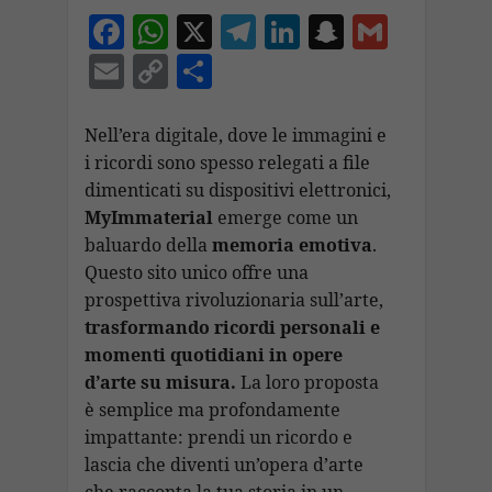
F
W
X
T
Li
S
G
ac
h
el
n
n
m
E
C
C
e
at
e
k
a
ai
m
o
o
b
s
gr
e
p
l
ai
p
n
Nell’era digitale, dove le immagini e
o
A
a
dI
c
i ricordi sono spesso relegati a file
l
y
di
dimenticati su dispositivi elettronici,
o
p
m
n
h
Li
vi
MyImmaterial
emerge come un
k
p
at
n
di
baluardo della
memoria emotiva
.
k
Questo sito unico offre una
prospettiva rivoluzionaria sull’arte,
trasformando ricordi personali e
momenti quotidiani in opere
d’arte su misura.
La loro proposta
è semplice ma profondamente
impattante: prendi un ricordo e
lascia che diventi un’opera d’arte
che racconta la tua storia in un