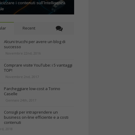
icizzare i contenuti sull’Intelligenza
ale
lar
Recent
Alcuni trucchi per avere un blog di
successo
Novembre 22nd, 2016
Comprare visite YouTube: i 5 vantaggi
TOP!
Novembre 2nd, 2017
Parcheggiare low-cost a Torino
Caselle
Gennaio 24th, 2017
Consigli per intraprendere un
business on-line efficiente e a costi
contenuti
rd, 2018