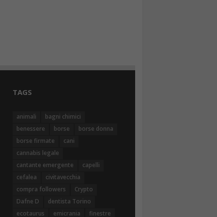
TAGS
animali
bagni chimici
benessere
borse
borse donna
borse firmate
cani
cannabis legale
cantante emergente
capelli
cefalea
civitavecchia
compra followers
Crypto
Dafne D
dentista Torino
ecotaurus
emicrania
finestre