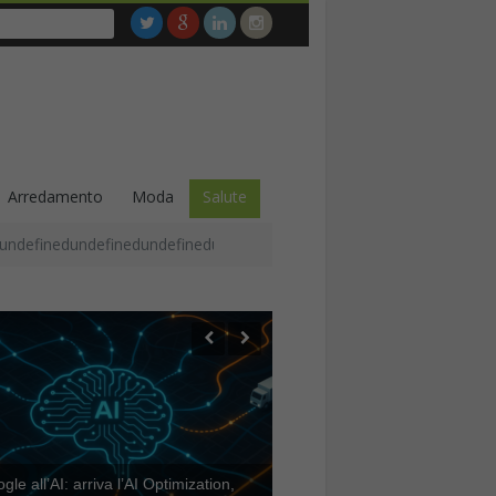
Arredamento
Moda
Salute
undefinedundefinedundefinedundefinedundefinedundefinedundefined
le all’AI: arriva l’AI Optimization,