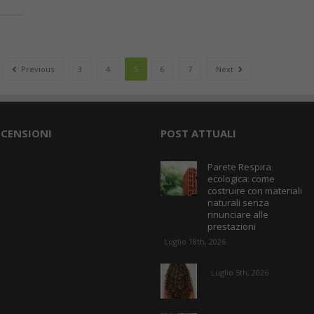
Previous
3
4
5
6
7
Next
ECENSIONI
POST ATTUALI
Parete Respira
ecologica: come
costruire con materiali
naturali senza
rinunciare alle
prestazioni
Luglio 18th, 2026
Luglio 5th, 2026