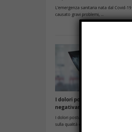
L’emergenza sanitaria nata dal Covid-19
causato gravi problemi, ...
Read more
I dolori posturali impattano
negativamente sul sonno
I dolori posturali impattano negativame
sulla qualità del sonno: ...