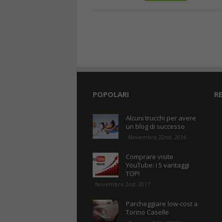
POPOLARI
R
Alcuni trucchi per avere
un blog di successo
Novembre 22nd, 2016
Comprare visite
YouTube: i 5 vantaggi
TOP!
Novembre 2nd, 2017
Parcheggiare low-cost a
Torino Caselle