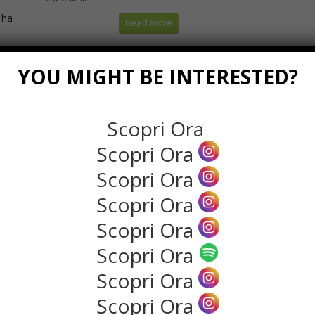
 ha
Read more
YOU MIGHT BE INTERESTED?
Scopri Ora
Scopri Ora
Scopri Ora
Scopri Ora
Scopri Ora
L’importanza della famiglia
Scopri Ora
nell’educazione del bambino
Scopri Ora
nte
Portatrice sana di valori, responsabilità e
sviluppo sia emotivo ...
Scopri Ora