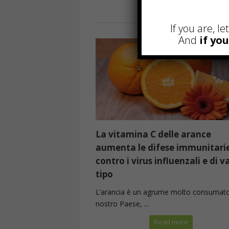
Read more
If you are, l
And
if yo
La vitamina C delle arance
aumenta le difese immunitari
contro i virus influenzali e di v
tipo
L’arancia è un agrume molto consumato
nostro Paese, ...
Read more