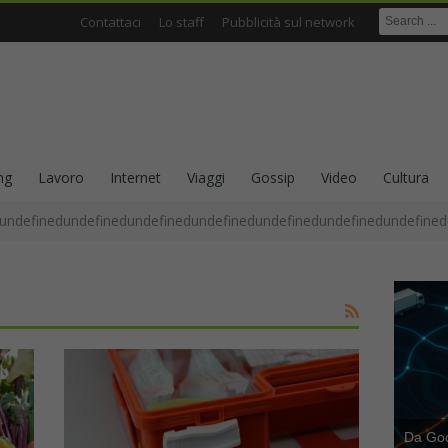
Contattaci
Lo staff
Pubblicità sul network
ng
Lavoro
Internet
Viaggi
Gossip
Video
Cultura
undefinedundefinedundefinedundefinedundefinedundefinedundefined
Da Goog