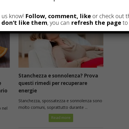
Read more
et us know!
Follow, comment, like
or check out t
u don’t like them
, you can
refresh the page
to 
Stanchezza e sonnolenza? Prova
e
questi rimedi per recuperare
ario
energie
Stanchezza, spossatezza e sonnolenza sono
molto comuni, soprattutto durante ...
 nel
Read more