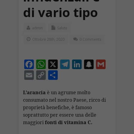
di vario tipo
admin
Salute
Ottobre 28th, 2020
0 Comments
F
W
X
T
Li
S
G
ac
h
el
n
n
m
E
C
C
e
at
e
k
a
ai
m
o
o
b
s
gr
e
p
l
ai
p
n
L’arancia
è un agrume molto
o
A
a
dI
c
consumato nel nostro Paese, ricco di
l
y
di
proprietà benefiche, è famoso
o
p
m
n
h
Li
vi
soprattutto per essere una delle
k
p
at
n
di
maggiori
fonti di vitamina C.
k