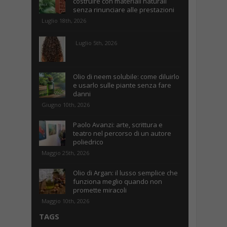
costruire con materiali naturali
senza rinunciare alle prestazioni
Luglio 18th, 2026
Luglio 5th, 2026
Olio di neem solubile: come diluirlo
e usarlo sulle piante senza fare
danni
Giugno 10th, 2026
Paolo Avanzi: arte, scrittura e
teatro nel percorso di un autore
poliedrico
Maggio 25th, 2026
Olio di Argan: il lusso semplice che
funziona meglio quando non
promette miracoli
Maggio 10th, 2026
TAGS