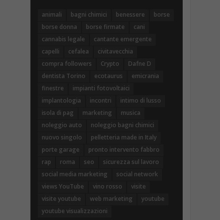
animali
bagni chimici
benessere
borse
borse donna
borse firmate
cani
cannabis legale
cantante emergente
capelli
cefalea
civitavecchia
compra followers
Crypto
Dafne D
dentista Torino
ecotaurus
emicrania
finestre
impianti fotovoltaici
implantologia
incontri
intimo di lusso
isola di pag
marketing
musica
noleggio auto
noleggio bagni chimici
nuovo singolo
pelletteria made in Italy
porte garage
pronto intervento fabbro
rap
roma
seo
sicurezza sul lavoro
social media marketing
social network
views YouTube
vino rosso
visite
visite youtube
web marketing
youtube
youtube visualizzazioni